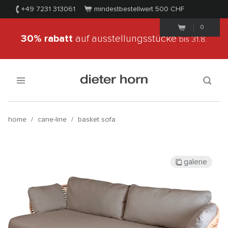
+49 7231 313061
mindestbestellwert 500
CHF
0
30% rabatt
auf ausstellungsstücke
bis 31.8.
home
/
cane-line
/
basket sofa
galerie