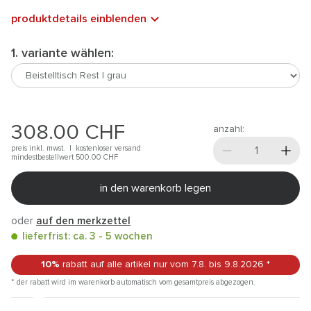
produktdetails einblenden
1. variante wählen:
308.00
CHF
anzahl:
preis inkl. mwst. |
kostenloser versand
mindestbestellwert 500.00
CHF
in den warenkorb legen
oder
auf den merkzettel
lieferfrist: ca. 3 - 5 wochen
10%
rabatt auf alle artikel
nur vom 7.8.
bis 9.8.2026
*
* der rabatt wird im warenkorb automatisch vom gesamtpreis abgezogen.