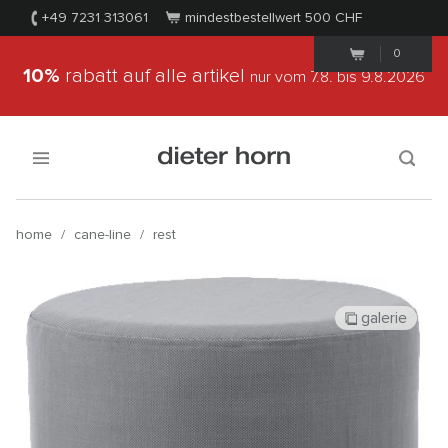
+49 7231 313061
mindestbestellwert 500
CHF
0
10%
rabatt auf alle artikel
nur vom 7.8.
bis 9.8.2026
home
/
cane-line
/
rest
galerie