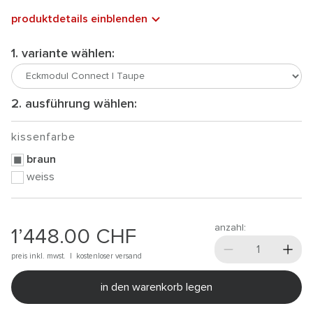
produktdetails einblenden
1. variante wählen:
2. ausführung wählen:
kissenfarbe
braun
weiss
anzahl:
1’448.00
CHF
preis inkl. mwst. |
kostenloser versand
in den warenkorb legen