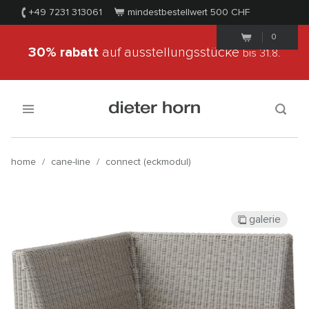
+49 7231 313061
mindestbestellwert 500
CHF
0
30% rabatt
auf ausstellungsstücke
bis 31.8.
home
/
cane-line
/
connect (eckmodul)
galerie