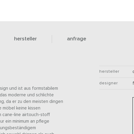
hersteller
anfrage
hersteller
designer
sign und ist aus formstabilem
h das moderne und schlichte
ung, da er zu den meisten dingen
ie möbel keine kissen
 cane-line airtouch-stoff
 nur ein minimum an pflege
terungsbeständigem