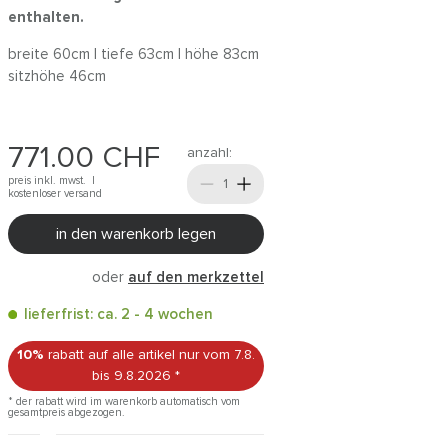
enthalten.
breite 60cm | tiefe 63cm | höhe 83cm
sitzhöhe 46cm
771.00
CHF
anzahl:
preis inkl. mwst. |
kostenloser versand
in den warenkorb legen
oder
auf den merkzettel
lieferfrist: ca. 2 - 4 wochen
10%
rabatt auf alle artikel
nur vom 7.8.
bis 9.8.2026
*
* der rabatt wird im warenkorb automatisch vom
gesamtpreis abgezogen.