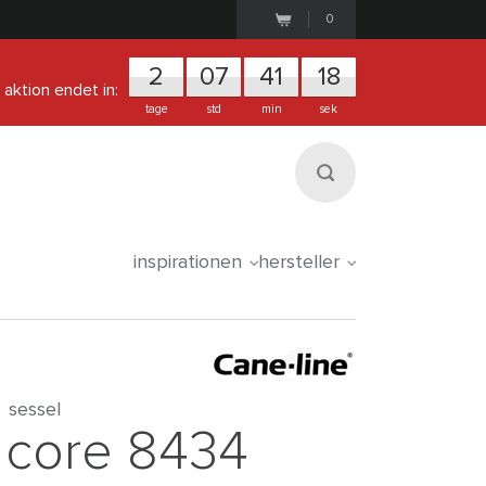
0
2
0
7
4
1
1
7
aktion endet in:
tage
std
min
sek
inspirationen
hersteller
sessel
core 8434