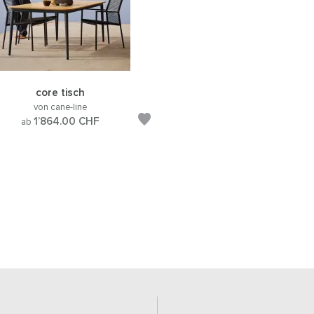
core tisch
von cane-line
1’864.00
CHF
ab