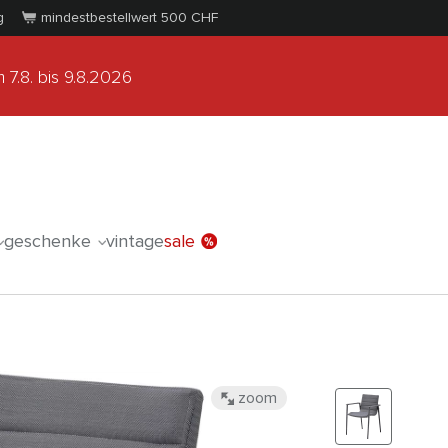
g
mindestbestellwert 500
CHF
 7.8.
bis 9.8.2026
geschenke
vintage
sale
zoom