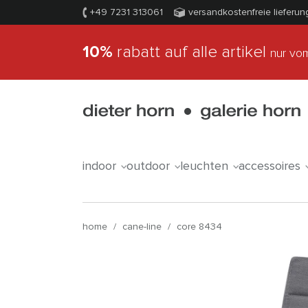
+49 7231 313061
versandkostenfreie lieferun
10%
rabatt auf alle artikel
nur vom
indoor
outdoor
leuchten
accessoires
home
/
cane-line
/
core 8434