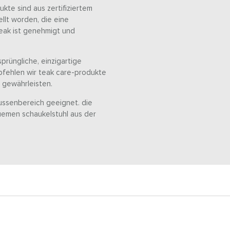
te sind aus zertifiziertem
llt worden, die eine
teak ist genehmigt und
.
prüngliche, einzigartige
fehlen wir teak care-produkte
l gewährleisten.
aussenbereich geeignet. die
uemen schaukelstuhl aus der