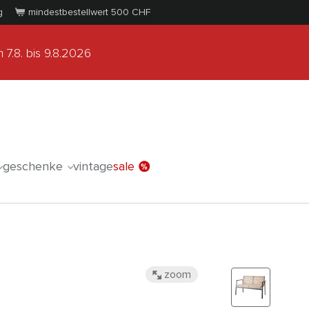
g
mindestbestellwert 500
CHF
 7.8.
bis 9.8.2026
geschenke
vintage
sale
zoom