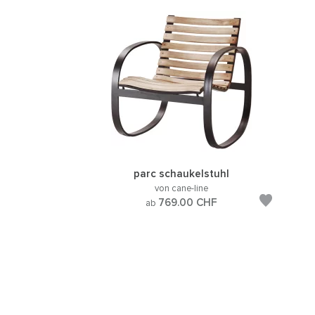
parc schaukelstuhl
von cane-line
769.00
CHF
ab