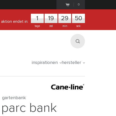
0
1
1
9
2
9
5
0
aktion endet in:
tage
std
min
sek
inspirationen
hersteller
gartenbank
parc bank