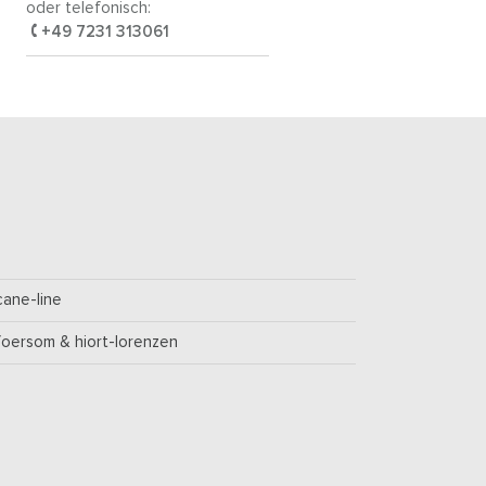
oder telefonisch:
+49 7231 313061
cane-line
foersom & hiort-lorenzen