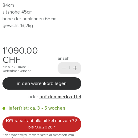
84cm
sitzhöhe 45cm
höhe der armlehnen 65cm
gewicht 13,2kg
1’090.00
CHF
anzahl:
preis inkl. mwst. |
kostenloser versand
in den warenkorb legen
oder
auf den merkzettel
lieferfrist: ca. 3 - 5 wochen
10%
rabatt auf alle artikel
nur vom 7.8.
bis 9.8.2026
*
* der rabatt wird im warenkorb automatisch vom