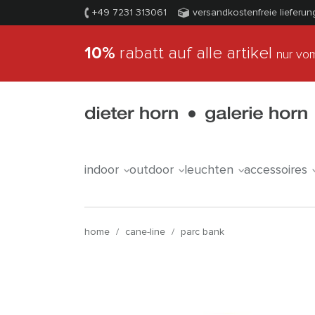
+49 7231 313061
versandkostenfreie lieferun
10%
rabatt auf alle artikel
nur vom
indoor
outdoor
leuchten
accessoires
home
/
cane-line
/
parc bank