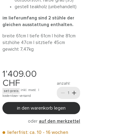
outdoorstoff, farbe grau (95)
gestell teakholz (unbehandelt)
im lieferumfang sind 2 stühle der
gleichen ausstattung enthalten.
breite 61cm | tiefe 61cm | höhe 81cm
sitzhöhe 47cm | sitztiefe 45cm
gewicht 7,47kg
1’409.00
CHF
anzahl:
inkl. mwst. |
set-preis
kostenloser versand
in den warenkorb legen
oder
auf den merkzettel
lieferfrist: ca. 10 - 16 wochen