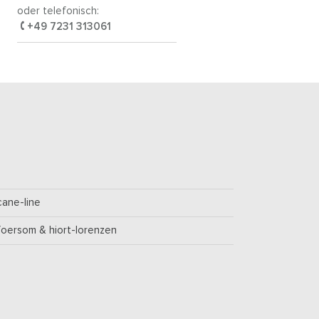
oder telefonisch:
+49 7231 313061
cane-line
foersom & hiort-lorenzen