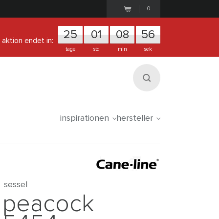
0
25
0
1
0
8
5
5
aktion endet in:
tage
std
min
sek
inspirationen
hersteller
sessel
peacock