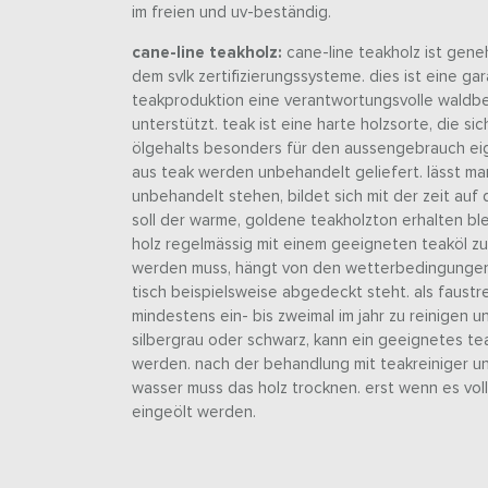
im freien und uv-beständig.
cane-line teakholz:
cane-line teakholz ist gen
dem svlk zertifizierungssysteme. dies ist eine gar
teakproduktion eine verantwortungsvolle waldb
unterstützt. teak ist eine harte holzsorte, die si
ölgehalts besonders für den aussengebrauch eig
aus teak werden unbehandelt geliefert. lässt ma
unbehandelt stehen, bildet sich mit der zeit auf 
soll der warme, goldene teakholzton erhalten ble
holz regelmässig mit einem geeigneten teaköl zu
werden muss, hängt von den wetterbedingungen 
tisch beispielsweise abgedeckt steht. als faustr
mindestens ein- bis zweimal im jahr zu reinigen u
silbergrau oder schwarz, kann ein geeignetes te
werden. nach der behandlung mit teakreiniger 
wasser muss das holz trocknen. erst wenn es vol
eingeölt werden.