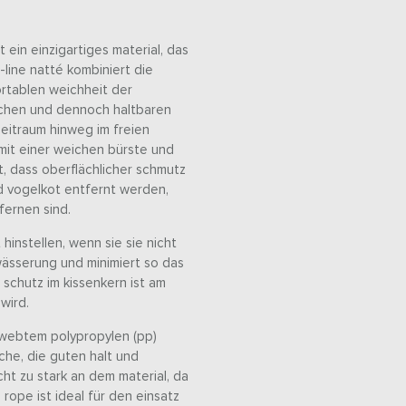
t ein einzigartiges material, das
-line natté kombiniert die
ortablen weichheit der
eichen und dennoch haltbaren
zeitraum hinweg im freien
 mit einer weichen bürste und
t, dass oberflächlicher schmutz
d vogelkot entfernt werden,
fernen sind.
 hinstellen, wenn sie sie nicht
wässerung und minimiert so das
e schutz im kissenkern ist am
wird.
ewebtem polypropylen (pp)
che, die guten halt und
cht zu stark an dem material, da
 rope ist ideal für den einsatz