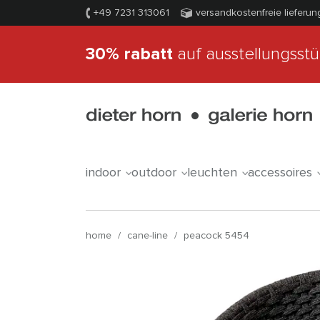
+49 7231 313061
versandkostenfreie lieferun
30% rabatt
auf ausstellungsst
indoor
outdoor
leuchten
accessoires
home
/
cane-line
/
peacock 5454