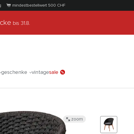
g
mindestbestellwert 500
CHF
ücke
bis 31.8.
geschenke
vintage
sale
zoom