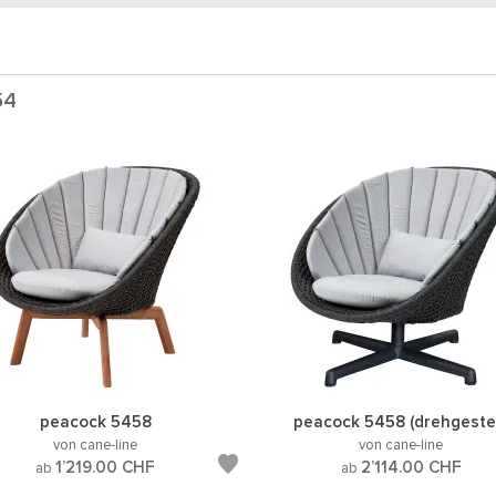
54
peacock 5458
peacock 5458 (drehgestel
von cane-line
von cane-line
1’219.00
CHF
2’114.00
CHF
ab
ab