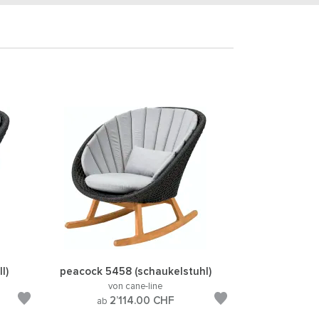
l)
peacock 5458 (schaukelstuhl)
von cane-line
2’114.00
CHF
ab