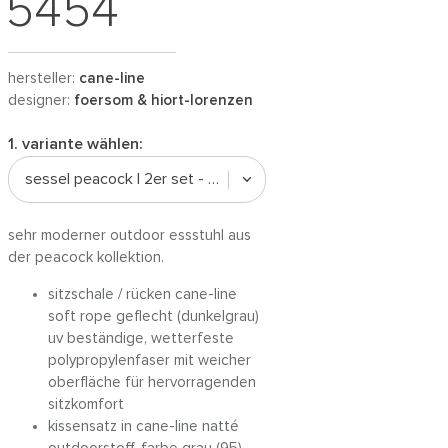
5454
hersteller:
cane-line
designer:
foersom & hiort-lorenzen
1. variante wählen:
sessel peacock | 2er set - dunkelgrau / natté grau (95)
sehr moderner outdoor essstuhl aus
der peacock kollektion.
sitzschale / rücken cane-line
soft rope geflecht (dunkelgrau)
uv beständige, wetterfeste
polypropylenfaser mit weicher
oberfläche für hervorragenden
sitzkomfort
kissensatz in cane-line natté