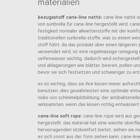
materialien
bezugsstoff cane-line natté:
cane-line natté is
von sunbrella für cane-line hergestellt wird. cane
festigkeit normaler allwetterstoffe mit der komf
traditionellen sunbrella-stoffe, was zu einem w
stoff führt. da das produkt über einen längeren 
verwendet wird, ist eine regelmässige reinigung
seifenwasser wichtig. dadurch wird sichergestell
und ablagerungen wie blätter, beeren, pollen un
bevor sie sich festsetzen und schwieriger zu ent
es ist wichtig, dass sie ihre kissen immer aufrecht
benutzen. dies gewährleistet eine optimale ent
risiko von schimmelpilzbildung. der antibakteriell
wirksamsten, wenn das kissen richtig entwässert 
cane-line soft rope
: cane-line rope wird aus g
hergestellt. das material hat eine weiche oberflä
hervorragenden sitzkomfort bietet. ziehen sie ni
es sich sonst aus der form ziehen kann. cane-line