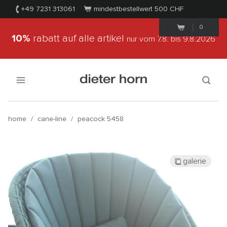
+49 7231 313061
mindestbestellwert 500
CHF
0
10%
rabatt auf alle artikel
nur vom 7.8.
bis 9.8.2026
home
/
cane-line
/
peacock 5458
galerie