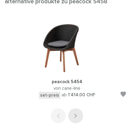
alternative produkte zu peacock 5458
peacock 5454
von cane-line
ab
1’414.00
CHF
set-preis