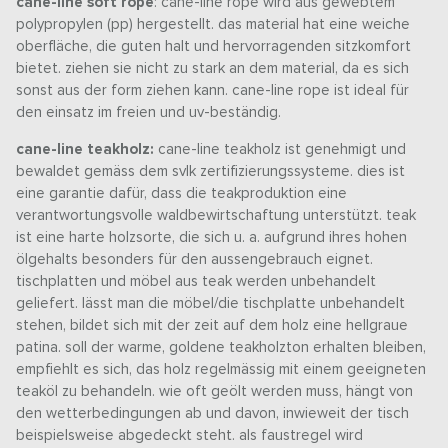
cane-line soft rope
: cane-line rope wird aus gewebtem
polypropylen (pp) hergestellt. das material hat eine weiche
oberfläche, die guten halt und hervorragenden sitzkomfort
bietet. ziehen sie nicht zu stark an dem material, da es sich
sonst aus der form ziehen kann. cane-line rope ist ideal für
den einsatz im freien und uv-beständig.
cane-line teakholz:
cane-line teakholz ist genehmigt und
bewaldet gemäss dem svlk zertifizierungssysteme. dies ist
eine garantie dafür, dass die teakproduktion eine
verantwortungsvolle waldbewirtschaftung unterstützt. teak
ist eine harte holzsorte, die sich u. a. aufgrund ihres hohen
ölgehalts besonders für den aussengebrauch eignet.
tischplatten und möbel aus teak werden unbehandelt
geliefert. lässt man die möbel/die tischplatte unbehandelt
stehen, bildet sich mit der zeit auf dem holz eine hellgraue
patina. soll der warme, goldene teakholzton erhalten bleiben,
empfiehlt es sich, das holz regelmässig mit einem geeigneten
teaköl zu behandeln. wie oft geölt werden muss, hängt von
den wetterbedingungen ab und davon, inwieweit der tisch
beispielsweise abgedeckt steht. als faustregel wird