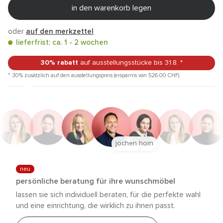
in den warenkorb legen
oder
auf den merkzettel
lieferfrist: ca. 1 - 2 wochen
30% rabatt
auf ausstellungsstücke
bis 31.8.
*
* 30% zusätzlich auf den ausstellungspreis (ersparnis von 526.00
CHF
)
jochen horn
neu
persönliche beratung für ihre wunschmöbel
lassen sie sich individuell beraten, für die perfekte wahl
und eine einrichtung, die wirklich zu ihnen passt.