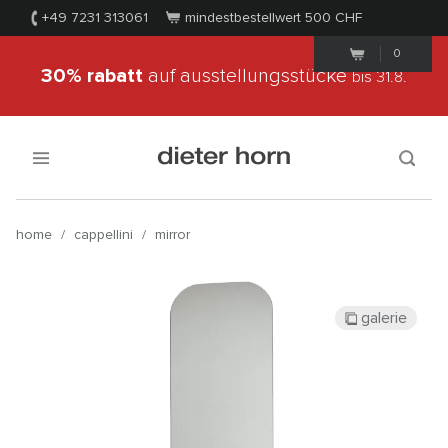
+49 7231 313061
mindestbestellwert 500
CHF
0
30% rabatt
auf ausstellungsstücke
bis 31.8.
home
/
cappellini
/
mirror
galerie