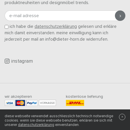
produktneuheiten und designmöbel trends.
e-mail adresse
ich habe die
datenschutzerklärung
gelesen und erkläre
mich damit einverstanden. meine einwilligung kann ich
jederzeit per mail an info@dieter-horn.de widerrufen.
instagram
wir akzeptieren
kostenlose lieferung
VORKASSE
mindestbestellwert
diese webseite verwendet ausschliesslich technisch notwendige
×
500
CHF
cookies. wenn sie diese webseite benutzen, erklären sie sich mit
unserer
datenschutzerklärung
einverstanden.