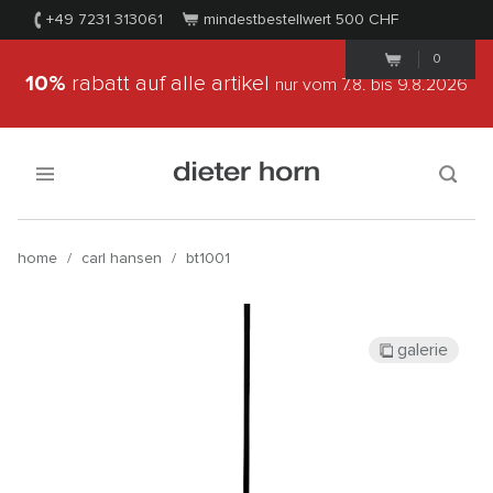
+49 7231 313061
mindestbestellwert 500
CHF
0
10%
rabatt auf alle artikel
nur vom 7.8.
bis 9.8.2026
home
/
carl hansen
/
bt1001
galerie