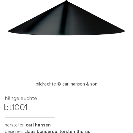
bildrechte © carl hansen & son
hängeleuchte
bt1001
hersteller:
carl hansen
designer:
claus bonderup
,
torsten thorup