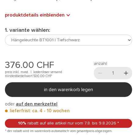
produktdetails einblenden
1. variante wählen:
376.00
CHF
anzahl:
preis inkl. mwst. |
kostenloser versand
mindestbestellwert 500.00
CHF
in den warenkorb legen
oder
auf den merkzettel
lieferfrist: ca. 4 - 10 wochen
10%
rabatt auf alle artikel
nur vom 7.8.
bis 9.8.2026
*
* der rabatt wird im warenkorb automatisch vom gesamtpreis abgezogen.