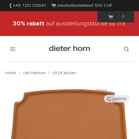
+49 7231 313061
mindestbestellwert 500
CHF
0
30% rabatt
auf ausstellungsstücke
bis 31.8.
home
/
carl hansen
/
ch24 kissen
galerie