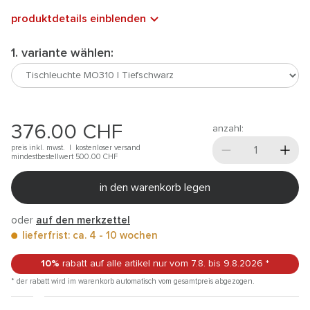
produktdetails einblenden
1. variante wählen:
376.00
CHF
anzahl:
preis inkl. mwst. |
kostenloser versand
mindestbestellwert 500.00
CHF
in den warenkorb legen
oder
auf den merkzettel
lieferfrist: ca. 4 - 10 wochen
10%
rabatt auf alle artikel
nur vom 7.8.
bis 9.8.2026
*
* der rabatt wird im warenkorb automatisch vom gesamtpreis abgezogen.