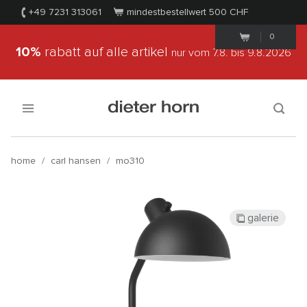
+49 7231 313061
mindestbestellwert 500
CHF
0
10%
rabatt auf alle artikel
nur vom 7.8.
bis 9.8.2026
home
/
carl hansen
/
mo310
galerie