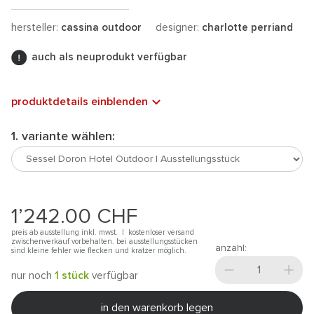
hersteller:
cassina outdoor
designer:
charlotte perriand
auch als neuprodukt verfügbar
produktdetails einblenden
1. variante wählen:
1’242.00
CHF
preis ab ausstellung inkl. mwst. |
kostenloser versand
zwischenverkauf vorbehalten. bei ausstellungsstücken
anzahl:
sind kleine fehler wie flecken und kratzer möglich.
nur noch
1 stück
verfügbar
in den warenkorb legen