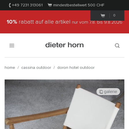
+49 7231 313061
mindestbestellwert 500
CHF
0
10%
rabatt auf alle artikel
nur vom 7.8.
bis 9.8.2026
home
/
cassina outdoor
/
doron hotel outdoor
galerie