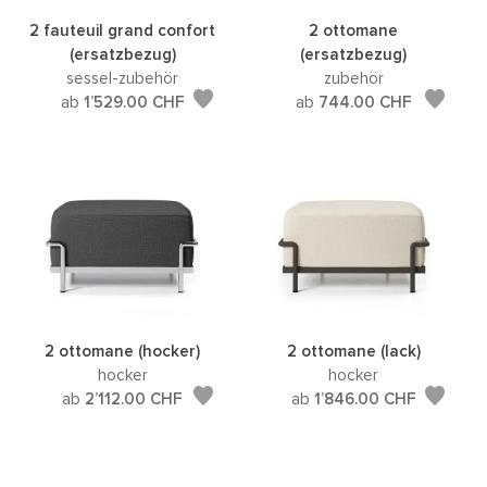
2 fauteuil grand confort
2 ottomane
(ersatzbezug)
(ersatzbezug)
sessel-zubehör
zubehör
ab
1’529.00
CHF
ab
744.00
CHF
2 ottomane (hocker)
2 ottomane (lack)
hocker
hocker
ab
2’112.00
CHF
ab
1’846.00
CHF