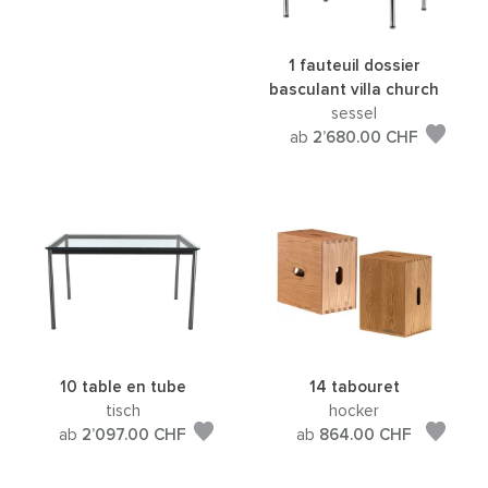
1 fauteuil dossier
basculant villa church
sessel
ab
2’680.00
CHF
10 table en tube
14 tabouret
tisch
hocker
ab
2’097.00
CHF
ab
864.00
CHF