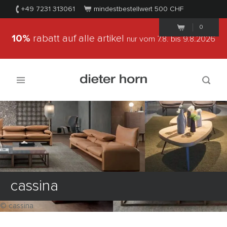
+49 7231 313061
mindestbestellwert 500
CHF
0
10%
rabatt auf alle artikel
nur vom 7.8.
bis 9.8.2026
cassina
© cassina