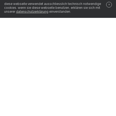
drehsessel
diese webseite verwendet ausschliesslich technisch notwendige
×
ab
2’208.00
CHF
cookies. wenn sie diese webseite benutzen, erklären sie sich mit
unserer
datenschutzerklärung
einverstanden.
canta (ersatzbezug)
capitol complex armchair
zubehör
sessel
ab
774.00
CHF
ab
3’069.00
CHF