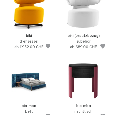
biki
biki (ersatzbezug)
drehsessel
zubehör
ab
1’952.00
CHF
ab
689.00
CHF
bio-mbo
bio-mbo
bett
nachttisch