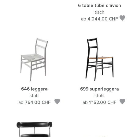
6 table tube d’avion
tisch
ab
4’044.00
CHF
646 leggera
699 superleggera
stuhl
stuhl
ab
764.00
CHF
ab
1’152.00
CHF