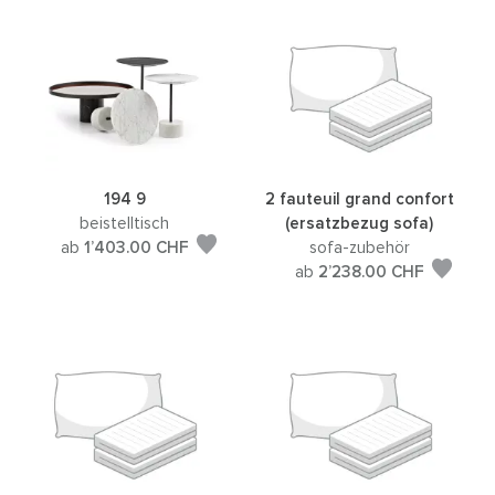
194 9
2 fauteuil grand confort
beistelltisch
(ersatzbezug sofa)
ab
1’403.00
CHF
sofa-zubehör
ab
2’238.00
CHF