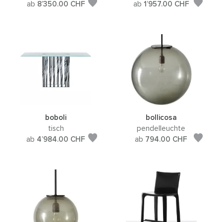
ab
8’350.00
CHF
ab
1’957.00
CHF
boboli
bollicosa
tisch
pendelleuchte
ab
4’984.00
CHF
ab
794.00
CHF