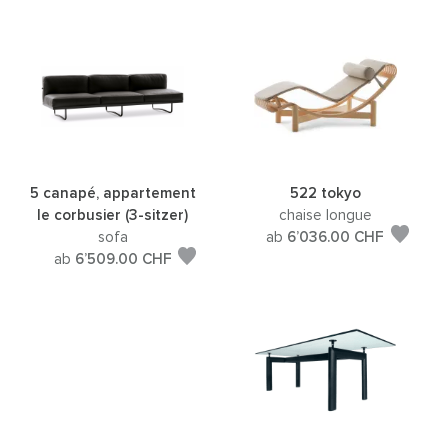
5 canapé, appartement
522 tokyo
le corbusier (3-sitzer)
chaise longue
sofa
ab
6’036.00
CHF
ab
6’509.00
CHF