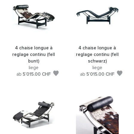
4 chaise longue à
4 chaise longue à
reglage continu (fell
reglage continu (fell
bunt)
schwarz)
liege
liege
ab
5’015.00
CHF
ab
5’015.00
CHF