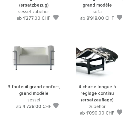
(ersatzbezug)
grand modèle
sessel-zubehör
sofa
ab
1’277.00
CHF
ab
8’918.00
CHF
3 fauteuil grand confort,
4 chaise longue à
grand modèle
reglage continu
sessel
(ersatzauflage)
ab
4’738.00
CHF
zubehör
ab
1’090.00
CHF