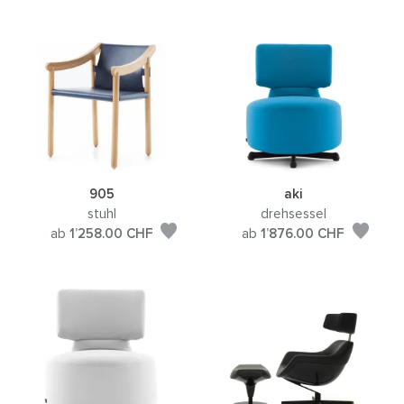
905
aki
stuhl
drehsessel
ab
1’258.00
CHF
ab
1’876.00
CHF