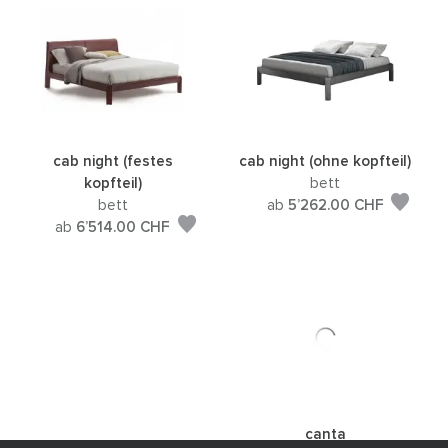
cab night (festes
cab night (ohne kopfteil)
kopfteil)
bett
bett
ab
5’262.00
CHF
ab
6’514.00
CHF
canta