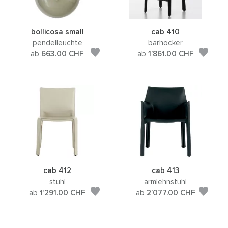
bollicosa small
cab 410
pendelleuchte
barhocker
ab
663.00
CHF
ab
1’861.00
CHF
cab 412
cab 413
stuhl
armlehnstuhl
ab
1’291.00
CHF
ab
2’077.00
CHF