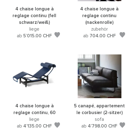
4 chaise longue à
4 chaise longue à
reglage continu (fell
reglage continu
schwarz/weiß)
(nackenrolle)
liege
zubehör
ab
5’015.00
CHF
ab
704.00
CHF
4 chaise longue à
5 canapé, appartement
reglage continu, 60
le corbusier (2-sitzer)
liege
sofa
ab
4’135.00
CHF
ab
4’798.00
CHF