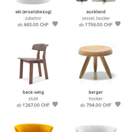
aki (ersatzbezug)
auckland
zubehör
sessel, hocker
ab
663.00
CHF
ab
1’756.00
CHF
back-wing
berger
stuhl
hocker
ab
1’267.00
CHF
ab
794.00
CHF