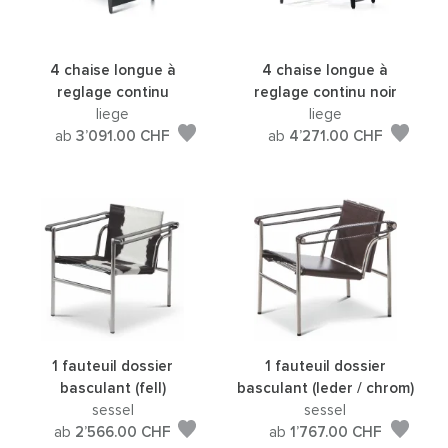
4 chaise longue à
4 chaise longue à
reglage continu
reglage continu noir
liege
liege
ab
3’091.00
CHF
ab
4’271.00
CHF
1 fauteuil dossier
1 fauteuil dossier
basculant (fell)
basculant (leder / chrom)
sessel
sessel
ab
2’566.00
CHF
ab
1’767.00
CHF