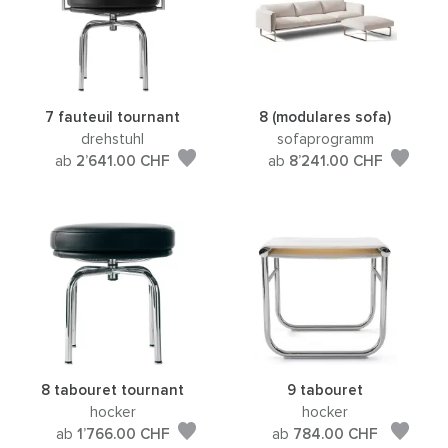
7 fauteuil tournant
8 (modulares sofa)
drehstuhl
sofaprogramm
ab
2’641.00
CHF
ab
8’241.00
CHF
8 tabouret tournant
9 tabouret
hocker
hocker
ab
1’766.00
CHF
ab
784.00
CHF