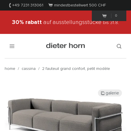
+49 7231 313061
mindestbestellwert 500
CHF
0
30% rabatt
auf ausstellungsstücke
bis 31.8.
home
/
cassina
/
2 fauteuil grand confort, petit modèle
galerie