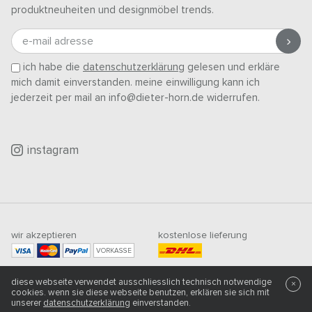
produktneuheiten und designmöbel trends.
e-mail adresse
ich habe die
datenschutzerklärung
gelesen und erkläre
mich damit einverstanden. meine einwilligung kann ich
jederzeit per mail an info@dieter-horn.de widerrufen.
instagram
wir akzeptieren
kostenlose lieferung
VORKASSE
mindestbestellwert
diese webseite verwendet ausschliesslich technisch notwendige
×
500
CHF
cookies. wenn sie diese webseite benutzen, erklären sie sich mit
unserer
datenschutzerklärung
einverstanden.