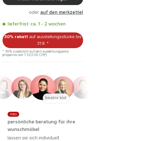
oder
auf den merkzettel
lieferfrist: ca. 1 - 2 wochen
30% rabatt
auf ausstellungsstücke
bis
31.8.
*
* 30% zusätzlich auf den ausstellungspreis
(ersparnis von 1’323.00
CHF
)
anna trautz
neu
persönliche beratung für ihre
wunschmöbel
lassen sie sich individuell