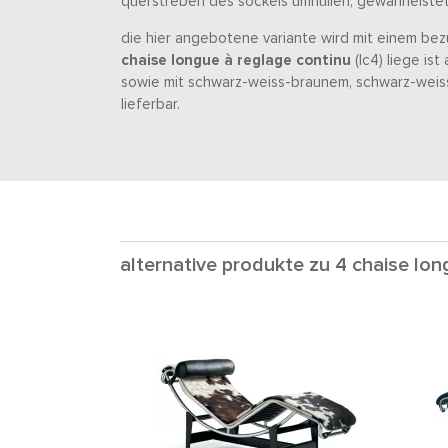
querstreben des sockels umhüllen, gewährleistet
die hier angebotene variante wird mit einem bezu
chaise longue à reglage continu
(lc4) liege is
sowie mit schwarz-weiss-braunem, schwarz-weis
lieferbar.
alternative produkte zu 4 chaise lon