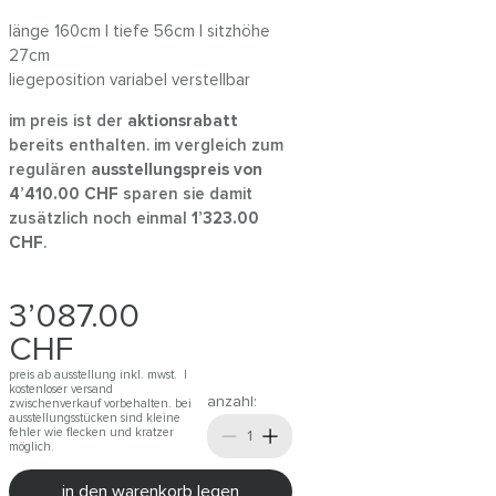
länge 160cm | tiefe 56cm | sitzhöhe
27cm
liegeposition variabel verstellbar
im preis ist der
aktionsrabatt
bereits enthalten. im vergleich zum
regulären
ausstellungspreis von
4’410.00
CHF
sparen sie damit
zusätzlich noch einmal
1’323.00
CHF
.
3’087.00
CHF
preis ab ausstellung inkl. mwst. |
kostenloser versand
anzahl:
zwischenverkauf vorbehalten. bei
ausstellungsstücken sind kleine
fehler wie flecken und kratzer
möglich.
in den warenkorb legen