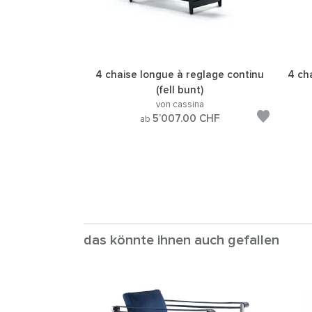
4 chaise longue à reglage continu
4 ch
(fell bunt)
von cassina
5’007.00
CHF
ab
das könnte ihnen auch gefallen