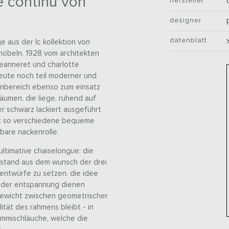
e continu von
hersteller
designer
datenblatt
ge aus der lc kollektion von
nmöbeln. 1928 vom architekten
jeanneret und charlotte
heute noch teil moderner und
ohnbereich ebenso zum einsatz
äumen. die liege, ruhend auf
r schwarz lackiert ausgeführt
cht so verschiedene bequeme
lbare nackenrolle.
 ultimative chaiselongue: die
tstand aus dem wunsch der drei
 entwürfe zu setzen. die idee
n der entspannung dienen
hgewicht zwischen geometrischer
ität des rahmens bleibt - in
ummischläuche, welche die