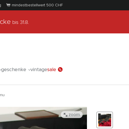
g
mindestbestellwert 500
CHF
ücke
bis 31.8.
geschenke
vintage
sale
inu
zoom