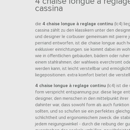
4 chaise longue à reglag
cassina
die
4 chaise longue à reglage continu
(lc4) lie
cassina zählt zu den klassikern unter den desig
und designer le corbusier gemeinsam mit pierre 
perriand entworfen, ist die chaise longue auch 
exklusiver einrichtungen. sie kommt dabei im w
wie in öffentlichen gebäuden, bädern oder ruher
einem stahlrahmen, der wahlweis everchromt ode
werden kann, ist leicht verstellbar und ermögli
liegepositionen. extra komfort bietet die verstel
4 chaise longue à reglage continu
(lc4) ist die
form verspricht entspannung pur. diese liege en
designer, den menschen in den mittelpunkt ihrer
dahinter war, dass sowohl form als auch funktio
sollten, und so schufen sie ein perfektes gleic
schlichtheit und ergonomischem zweck. die stabil
jedem neigungswinkel - durch die reibung der g