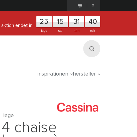
0
25
1
5
3
1
3
9
aktion endet in:
tage
std
min
sek
inspirationen
hersteller
liege
4 chaise