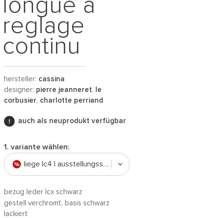
longue à
reglage
continu
hersteller:
cassina
designer:
pierre jeanneret
,
le
corbusier
,
charlotte perriand
auch als neuprodukt verfügbar
1. variante wählen:
liege lc4 | ausstellungsstück (leder schwarz)
bezug leder lcx schwarz
gestell verchromt, basis schwarz
lackiert