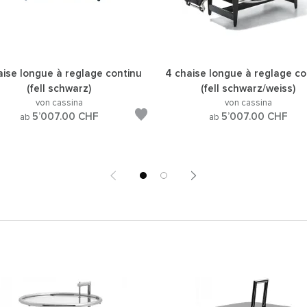
aise longue à reglage continu
4 chaise longue à reglage co
(fell schwarz)
(fell schwarz/weiss)
von cassina
von cassina
5’007.00
CHF
5’007.00
CHF
ab
ab