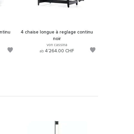
ntinu
4 chaise longue à reglage continu
noir
von cassina
4’264.00
CHF
ab