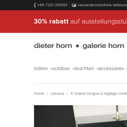
+49 7231 313061
versandkostenfreie lieferun
30% rabatt
auf ausstellungsst
indoor
outdoor
leuchten
accessoires
home
/
cassina
/
4 chaise longue à reglage cont