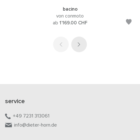
bacino
von conmoto
ab
1’169.00
CHF
service
+49 7231 313061
info@dieter-horn.de