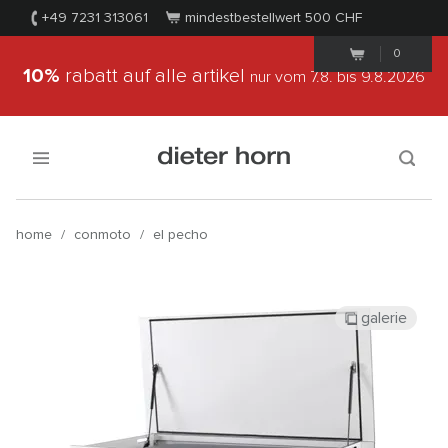
+49 7231 313061
mindestbestellwert 500
CHF
0
10%
rabatt auf alle artikel
nur vom 7.8.
bis 9.8.2026
home
/
conmoto
/
el pecho
galerie