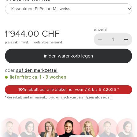
anzahl:
1’944.00
CHF
preis inkl. mwst. |
kostenloser versand
in den warenkorb legen
oder
auf den merkzettel
lieferfrist: ca. 1 - 3 wochen
10%
rabatt auf alle artikel
nur vom 7.8.
bis 9.8.2026
*
* der rabatt wird im warenkorb automatisch vom gesamtpreis abgezogen.