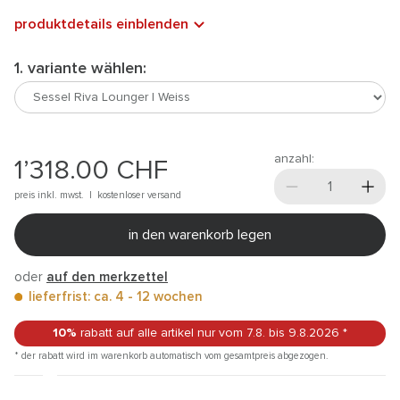
produktdetails einblenden
1. variante wählen:
anzahl:
1’318.00
CHF
preis inkl. mwst. |
kostenloser versand
in den warenkorb legen
oder
auf den merkzettel
lieferfrist: ca. 4 - 12 wochen
10%
rabatt auf alle artikel
nur vom 7.8.
bis 9.8.2026
*
* der rabatt wird im warenkorb automatisch vom gesamtpreis abgezogen.