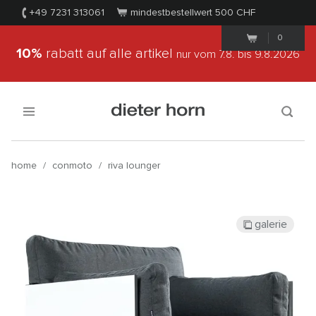
+49 7231 313061
mindestbestellwert 500
CHF
0
10%
rabatt auf alle artikel
nur vom 7.8.
bis 9.8.2026
home
/
conmoto
/
riva lounger
galerie