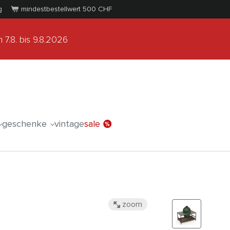
g
mindestbestellwert 500
CHF
 7.8.
bis 9.8.2026
geschenke
vintage
sale
zoom