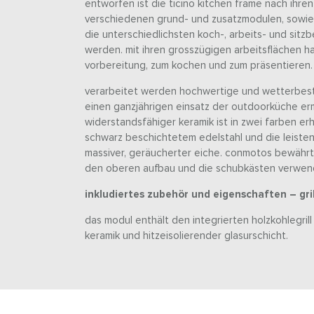
entworfen ist die ticino kitchen frame nach ihre
verschiedenen grund- und zusatzmodulen, sowie 
die unterschiedlichsten koch-, arbeits- und sit
werden. mit ihren grosszügigen arbeitsflächen h
vorbereitung, zum kochen und zum präsentieren.
verarbeitet werden hochwertige und wetterbest
einen ganzjährigen einsatz der outdoorküche erm
widerstandsfähiger keramik ist in zwei farben erh
schwarz beschichtetem edelstahl und die leiste
massiver, geräucherter eiche. conmotos bewährt
den oberen aufbau und die schubkästen verwen
inkludiertes zubehör und eigenschaften – gril
das modul enthält den integrierten holzkohlegril
keramik und hitzeisolierender glasurschicht.