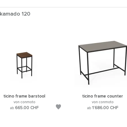
e kamado 120
ticino frame barstool
ticino frame counter
von conmoto
von conmoto
665.00
CHF
1’686.00
CHF
ab
ab