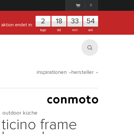
0
2
1
8
3
3
5
3
aktion endet in:
tage
std
min
sek
inspirationen
hersteller
outdoor küche
ticino frame