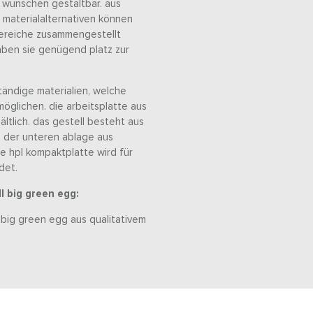
n wünschen gestaltbar. aus
materialalternativen können
zbereiche zusammengestellt
aben sie genügend platz zur
ändige materialien, welche
öglichen. die arbeitsplatte aus
ältlich. das gestell besteht aus
n der unteren ablage aus
e hpl kompaktplatte wird für
det.
l big green egg:
l big green egg aus qualitativem