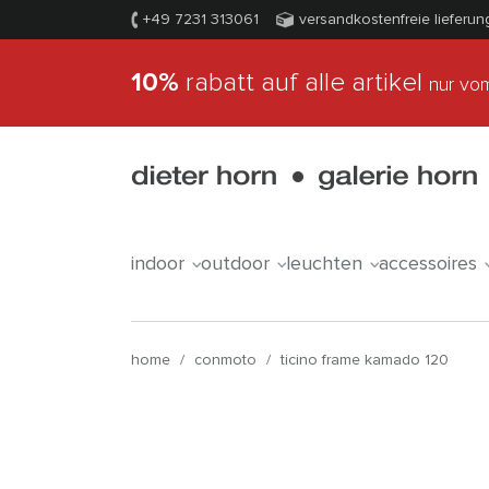
+49 7231 313061
versandkostenfreie lieferun
10%
rabatt auf alle artikel
nur vom
indoor
outdoor
leuchten
accessoires
home
/
conmoto
/
ticino frame kamado 120