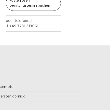
kostenlosen
beratungstermin buchen
oder telefonisch:
+49 7231 313061
conmoto
carsten gollnick