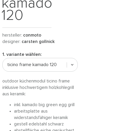
kamado
120
hersteller:
conmoto
designer:
carsten gollnick
1. variante wählen:
ticino frame kamado 120
outdoor küchenmodul ticino frame
inklusive hochwertigem holzkohlegrill
aus keramik:
inkl. kamado big green egg grill
arbeitsplatte aus
widerstandsfähiger keramik
gestell edelstahl schwarz
abstellfläche eiche geräuchert