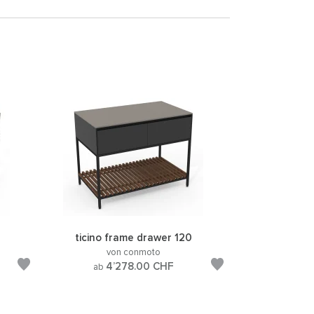
ticino frame drawer 120
von conmoto
4’278.00
CHF
ab