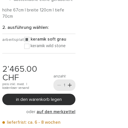
höhe 67cm | breite 120cm | tiefe
70cm
2. ausführung wählen:
keramik soft grau
arbeitsplatte
keramik wild stone
2’465.00
CHF
anzahl:
preis inkl. mwst. |
kostenloser versand
in den warenkorb legen
oder
auf den merkzettel
lieferfrist: ca. 6 - 8 wochen