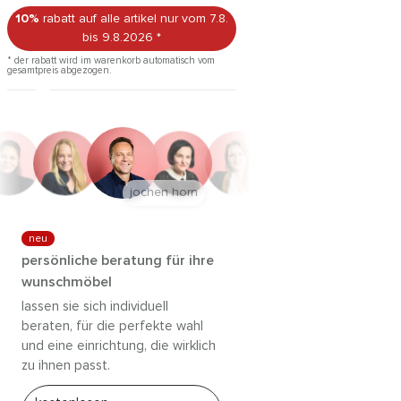
10%
rabatt auf alle artikel
nur vom 7.8.
bis 9.8.2026
*
* der rabatt wird im warenkorb automatisch vom
gesamtpreis abgezogen.
jochen horn
neu
persönliche beratung für ihre
wunschmöbel
lassen sie sich individuell
beraten, für die perfekte wahl
und eine einrichtung, die wirklich
zu ihnen passt.