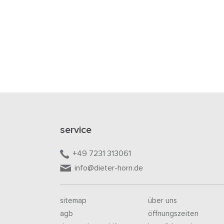
service
+49 7231 313061
info@dieter-horn.de
sitemap
über uns
agb
öffnungszeiten