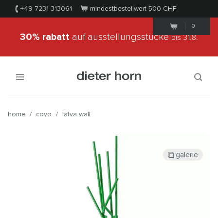
+49 7231 313061
mindestbestellwert 500
CHF
0
30% rabatt
auf ausstellungsstücke
bis 31.8.
home
/
covo
/
latva wall
galerie