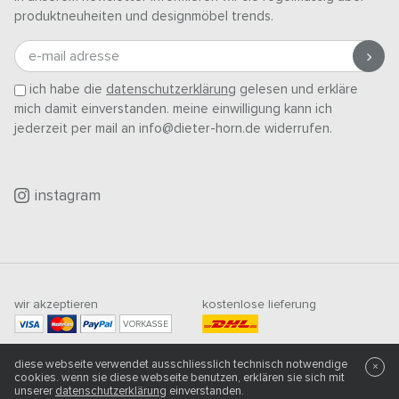
produktneuheiten und designmöbel trends.
e-mail adresse
ich habe die
datenschutzerklärung
gelesen und erkläre
mich damit einverstanden. meine einwilligung kann ich
jederzeit per mail an info@dieter-horn.de widerrufen.
instagram
wir akzeptieren
kostenlose lieferung
VORKASSE
mindestbestellwert
diese webseite verwendet ausschliesslich technisch notwendige
500
CHF
×
cookies. wenn sie diese webseite benutzen, erklären sie sich mit
unserer
datenschutzerklärung
einverstanden.