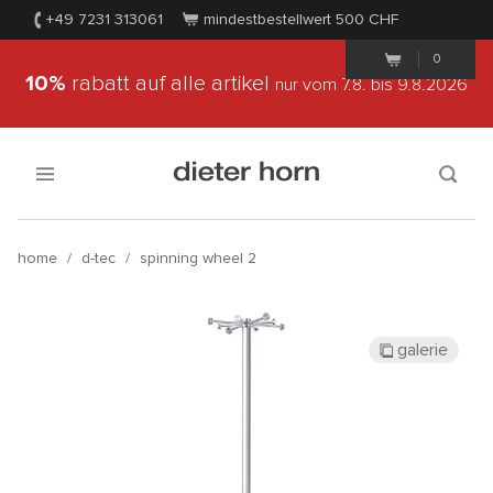
+49 7231 313061
mindestbestellwert 500
CHF
0
10%
rabatt auf alle artikel
nur vom 7.8.
bis 9.8.2026
home
/
d-tec
/
spinning wheel 2
galerie