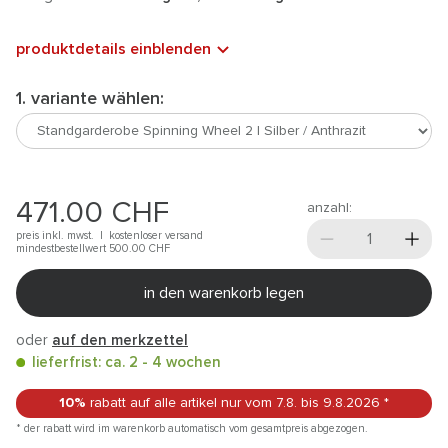
produktdetails einblenden
1. variante wählen:
471.00
CHF
anzahl:
preis inkl. mwst. |
kostenloser versand
mindestbestellwert 500.00
CHF
in den warenkorb legen
oder
auf den merkzettel
lieferfrist: ca. 2 - 4 wochen
10%
rabatt auf alle artikel
nur vom 7.8.
bis 9.8.2026
*
* der rabatt wird im warenkorb automatisch vom gesamtpreis abgezogen.