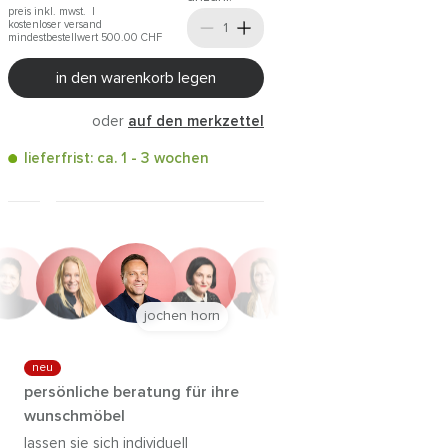
preis inkl. mwst. |
kostenloser versand
mindestbestellwert 500.00
CHF
in den warenkorb legen
oder
auf den merkzettel
lieferfrist: ca. 1 - 3 wochen
jochen horn
neu
persönliche beratung für ihre
wunschmöbel
lassen sie sich individuell