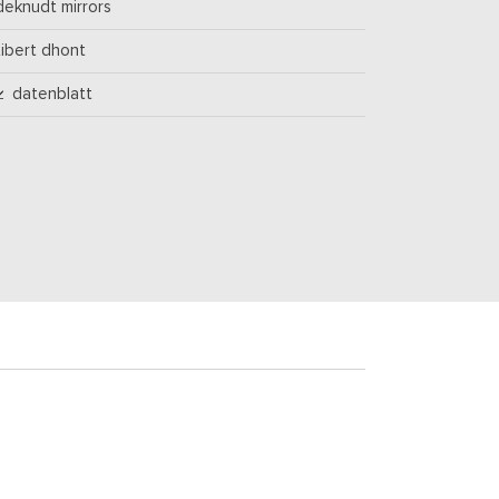
deknudt mirrors
tibert dhont
datenblatt