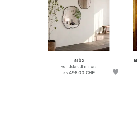
arbo
a
von deknudt mirrors
496.00
CHF
ab