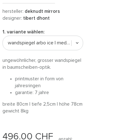
hersteller:
deknudt mirrors
designer:
tibert dhont
1. variante wählen:
wandspiegel arbo ice | medium (80x78cm)
ungewöhnlicher, grosser wandspiegel
in baumscheiben-optik.
printmuster in form von
jahresringen
garantie: 7 jahre
breite 80cm | tiefe 2,5cm | höhe 78cm
gewicht 8kg
496.00
CHF
anzahl: