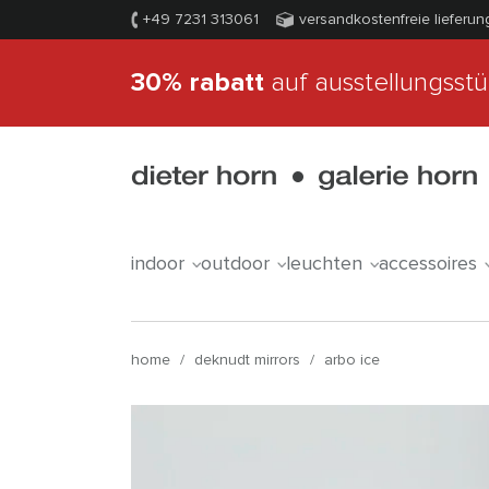
+49 7231 313061
versandkostenfreie lieferun
30% rabatt
auf ausstellungsst
indoor
outdoor
leuchten
accessoires
home
/
deknudt mirrors
/
arbo ice