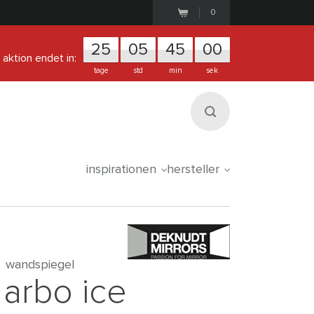
0
25
0
5
4
5
0
0
aktion endet in:
tage
std
min
sek
inspirationen
hersteller
wandspiegel
arbo ice