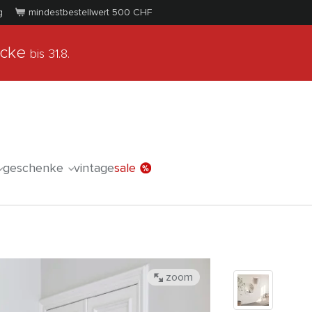
g
mindestbestellwert 500
CHF
ücke
bis 31.8.
geschenke
vintage
sale
zoom