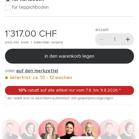
für teppichböden
anzahl:
1’317.00
CHF
preis inkl. mwst. |
kostenloser versand
in den warenkorb legen
oder
auf den merkzettel
lieferfrist: ca. 10 - 12 wochen
10%
rabatt auf alle artikel
nur vom 7.8.
bis 9.8.2026
*
* der rabatt wird im warenkorb automatisch vom gesamtpreis abgezogen.