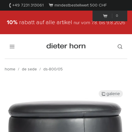
+49 7231 313061
mindestbestellwert 500
CHF
0
10%
rabatt auf alle artikel
nur vom 7.8.
bis 9.8.2026
home
/
de sede
/
ds-800/05
galerie