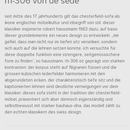
rh-306 von de sede
seit mitte des 17. jahrhunderts gilt das chesterfield-sofa als
ikone englischer möbelkultur und inbegriff von stil. dieser
klassiker inspirierte robert haussmann 1963 dazu, auf basis
dieser grundelemente ein neues design zu entwickeln. „mir
gefiel, dass man nicht nur im tiefen sitz versinken, sondern
sich auch auf die lehnen setzen konnte. ich versuchte für
diese doppelte funktion eine strengere, zeitgenössischere
form zu finden“, so haussmann. rh-306 ist geprägt von starken
kontrasten: der korpus steht auf filigranen füssen und die
grossen kubischen lederfelder harmonieren mit den
abgerundeten ecken. der charakteristisch tiefe sitz und die
kapitonierten lehnen sind deutliche verneigungen vor dem
klassiker. dieses sofa steht in der tradition der chesterfield-
möbel, präsentiert sich aber dennoch eigenständig und
selbstbewusst mit starker bauhaus-dna. das modell zählt zu
den echten klassikern des swiss design.