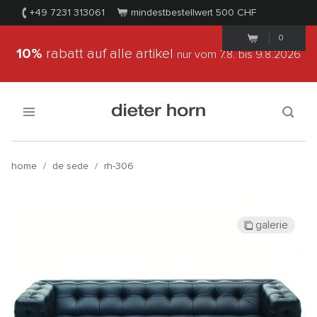
+49 7231 313061
mindestbestellwert 500
CHF
0
10%
rabatt auf alle artikel
nur vom 7.8.
bis 9.8.2026
home
/
de sede
/
rh-306
galerie