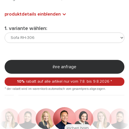
produktdetails einblenden
1. variante wählen:
ihre anfrage
10%
rabatt auf alle artikel
nur vom 7.8.
bis 9.8.2026
*
* der rabatt wird im warenkorb automatisch vom gesamtpreis abgezogen.
jochen horn