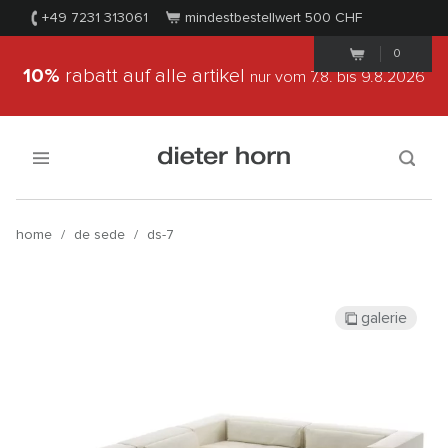
+49 7231 313061
mindestbestellwert 500
CHF
0
10%
rabatt auf alle artikel
nur vom 7.8.
bis 9.8.2026
home
/
de sede
/
ds-7
galerie