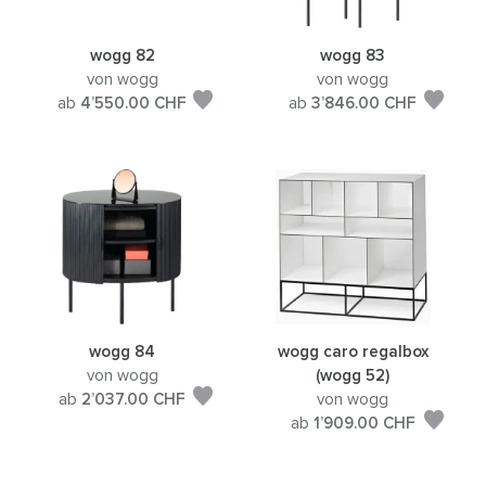
wogg 82
wogg 83
von wogg
von wogg
ab
4’550.00
CHF
ab
3’846.00
CHF
wogg 84
wogg caro regalbox
von wogg
(wogg 52)
ab
2’037.00
CHF
von wogg
ab
1’909.00
CHF