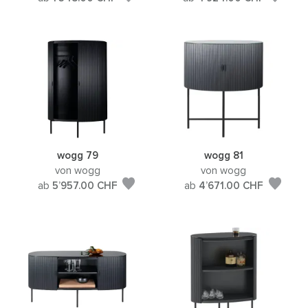
wogg 79
wogg 81
von wogg
von wogg
ab
5’957.00
CHF
ab
4’671.00
CHF