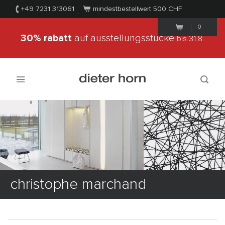
+49 7231 313061
mindestbestellwert 500
CHF
0
30% rabatt
auf ausstellungsstücke
bis 31.8.
christophe marchand