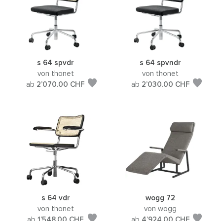
s 64 spvdr
s 64 spvndr
von thonet
von thonet
ab
2’070.00
CHF
ab
2’030.00
CHF
s 64 vdr
wogg 72
von thonet
von wogg
ab
1’548.00
CHF
ab
4’924.00
CHF