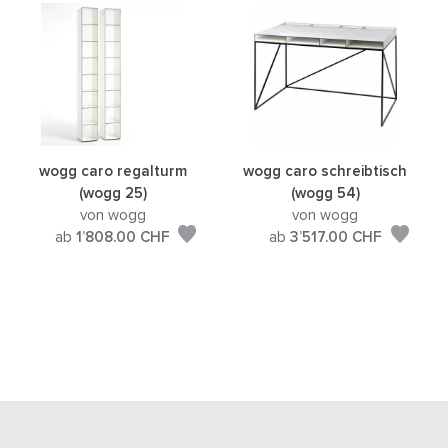
wogg caro regalturm
wogg caro schreibtisch
(wogg 25)
(wogg 54)
von wogg
von wogg
ab
1’808.00
CHF
ab
3’517.00
CHF