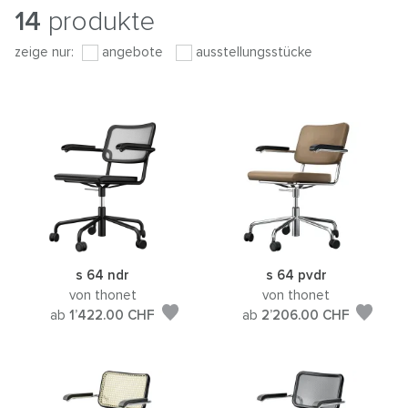
14
produkte
zeige nur:
angebote
ausstellungsstücke
s 64 ndr
s 64 pvdr
von thonet
von thonet
ab
1’422.00
CHF
ab
2’206.00
CHF