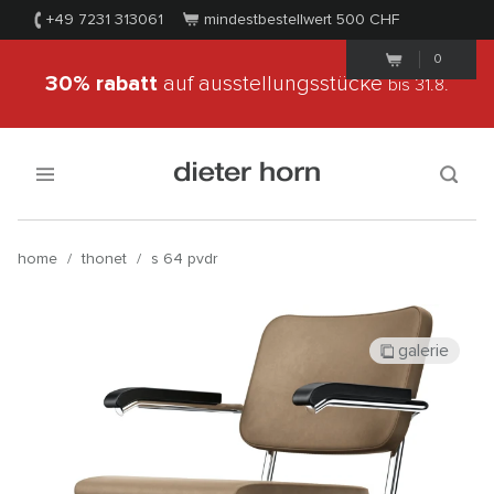
+49 7231 313061
mindestbestellwert 500
CHF
0
30% rabatt
auf ausstellungsstücke
bis 31.8.
home
/
thonet
/
s 64 pvdr
galerie