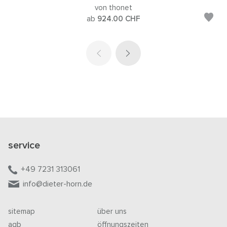
von thonet
ab
924.00
CHF
service
+49 7231 313061
info@dieter-horn.de
sitemap
über uns
agb
öffnungszeiten