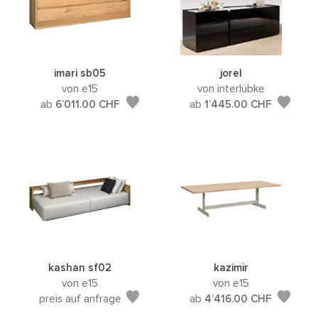
imari sb05
jorel
von e15
von interlübke
ab
6’011.00
CHF
ab
1’445.00
CHF
kashan sf02
kazimir
von e15
von e15
preis auf anfrage
ab
4’416.00
CHF