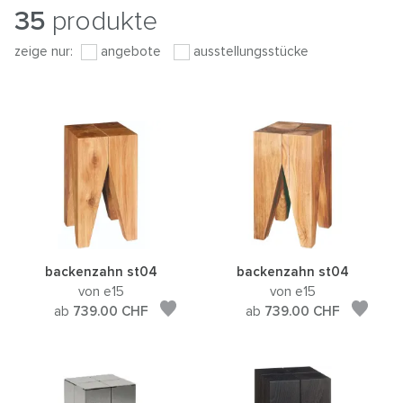
35
produkte
zeige nur:
angebote
ausstellungsstücke
backenzahn st04
backenzahn st04
von e15
von e15
ab
739.00
CHF
ab
739.00
CHF