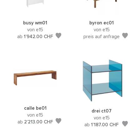
busy wm01
byron ec01
von e15
von e15
ab
1’942.00
CHF
preis auf anfrage
calle be01
drei ct07
von e15
von e15
ab
2’213.00
CHF
ab
1’187.00
CHF