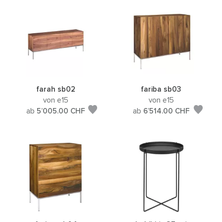
farah sb02
fariba sb03
von e15
von e15
ab
5’005.00
CHF
ab
6’514.00
CHF