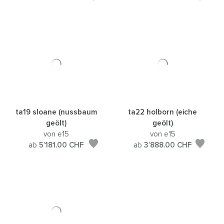
ta19 sloane (nussbaum
ta22 holborn (eiche
geölt)
geölt)
von e15
von e15
ab
5’181.00
CHF
ab
3’888.00
CHF