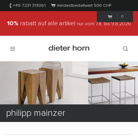
+49 7231 313061
mindestbestellwert 500
CHF
0
10%
rabatt auf alle artikel
nur vom 7.8.
bis 9.8.2026
philipp mainzer