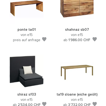
ponte ta01
shahnaz sb07
von e15
von e15
preis auf anfrage
ab
1’986.00
CHF
shiraz sf03
ta19 sloane (eiche geölt)
von e15
von e15
ab
2’534.00
CHF
ab
3’732.00
CHF