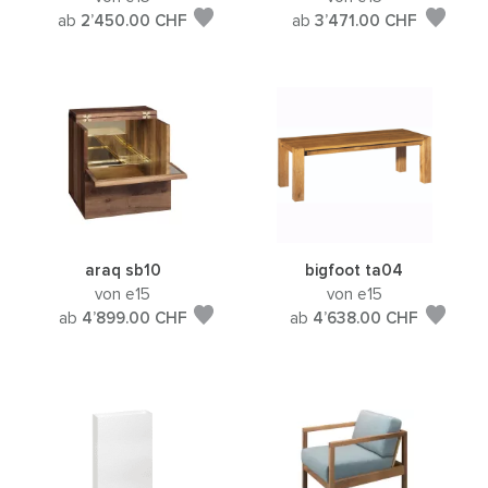
ab
2’450.00
CHF
ab
3’471.00
CHF
araq sb10
bigfoot ta04
von e15
von e15
ab
4’899.00
CHF
ab
4’638.00
CHF