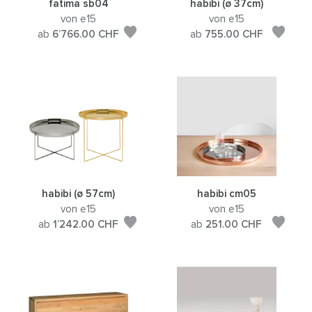
fatima sb04
habibi (ø 37cm)
von e15
von e15
ab
6’766.00
CHF
ab
755.00
CHF
habibi (ø 57cm)
habibi cm05
von e15
von e15
ab
1’242.00
CHF
ab
251.00
CHF