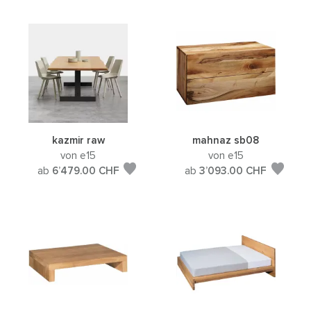
kazmir raw
mahnaz sb08
von e15
von e15
ab
6’479.00
CHF
ab
3’093.00
CHF