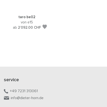
taro be02
von e15
ab
2’092.00
CHF
service
+49 7231 313061
info@dieter-horn.de