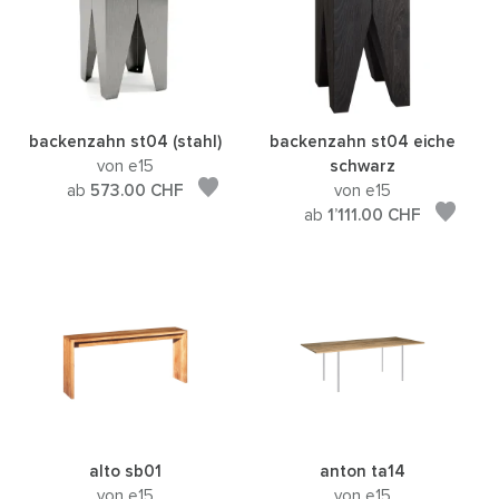
backenzahn st04 (stahl)
backenzahn st04 eiche
von e15
schwarz
ab
573.00
CHF
von e15
ab
1’111.00
CHF
alto sb01
anton ta14
von e15
von e15