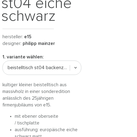
st04 eiche
schwarz
hersteller:
e15
designer:
philipp mainzer
1. variante wählen:
beistelltisch st04 backenzahn eiche schwarz
kultiger kleiner beistelltisch aus
massivholz in einer sonderedition
anlässlich des 25jährigen
firmenjubiläums von e15.
mit ebener oberseite
/ tischplatte
ausführung: europäische eiche
schwarz matt