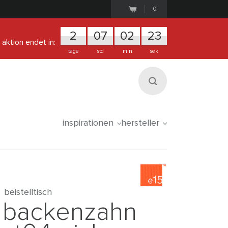
0
2
0
7
0
2
2
2
aktion endet in:
tage
std
min
sek
inspirationen
hersteller
beistelltisch
backenzahn