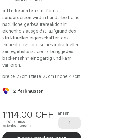
bitte beachten sie:
für die
sonderedition wird in handarbeit eine
natürliche gerbsäurereaktion im
eichenholz ausgelöst. aufgrund des
strukturellen eigenschaften des
eichenholzes und seines individuellen
säuregehalts ist die färbung jedes
backenzahn™ einzigartig und kann
variieren.
breite 27cm | tiefe 27cm | höhe 47cm
farbmuster
1’114.00
CHF
anzahl:
preis inkl. mwst. |
kostenloser versand