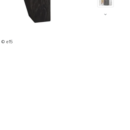
e © e15