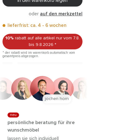
in den warenkorb legen
oder
auf den merkzettel
lieferfrist: ca. 4 - 6 wochen
10%
rabatt auf alle artikel
nur vom 7.8.
bis 9.8.2026
*
* der rabatt wird im warenkorb automatisch vom
gesamtpreis abgezogen.
jochen horn
neu
persönliche beratung für ihre
wunschmöbel
lassen sie sich individuell