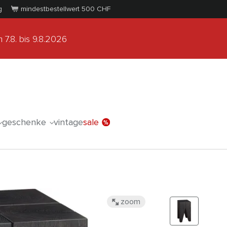
g
mindestbestellwert 500
CHF
 7.8.
bis 9.8.2026
geschenke
vintage
sale
zoom