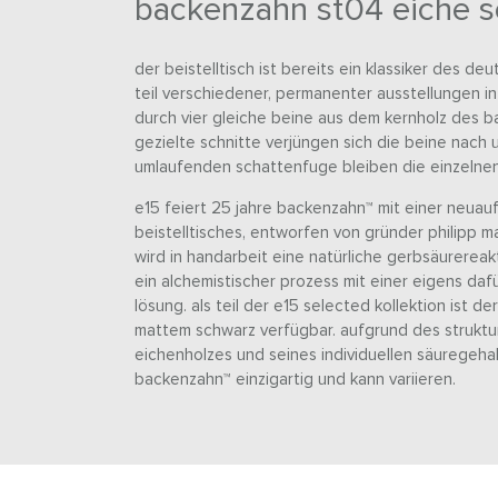
backenzahn st04 eiche s
der beistelltisch ist bereits ein klassiker des d
teil verschiedener, permanenter ausstellungen i
durch vier gleiche beine aus dem kernholz des 
gezielte schnitte verjüngen sich die beine nach un
umlaufenden schattenfuge bleiben die einzelnen
e15 feiert 25 jahre backenzahn™ mit einer neuau
beistelltisches, entworfen von gründer philipp ma
wird in handarbeit eine natürliche gerbsäurereak
ein alchemistischer prozess mit einer eigens daf
lösung. als teil der e15 selected kollektion ist de
mattem schwarz verfügbar. aufgrund des struktu
eichenholzes und seines individuellen säuregehal
backenzahn™ einzigartig und kann variieren.