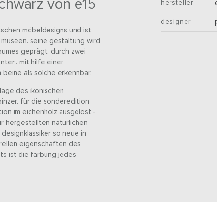
chwarz von e15
hersteller
designer
eutschen möbeldesigns und ist
n museen. seine gestaltung wird
baumes geprägt. durch zwei
ten. mit hilfe einer
 beine als solche erkennbar.
flage des ikonischen
inzer. für die sonderedition
tion im eichenholz ausgelöst -
ür hergestellten natürlichen
r designklassiker so neue in
rellen eigenschaften des
ts ist die färbung jedes