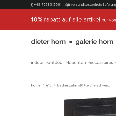
+49 7231 313061
versandkostenfreie lieferun
10%
rabatt auf alle artikel
nur vom
indoor
outdoor
leuchten
accessoires
home
/
e15
/
backenzahn st04 eiche schwarz