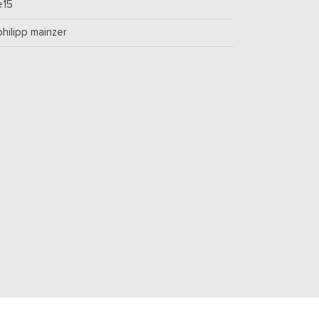
e15
philipp mainzer