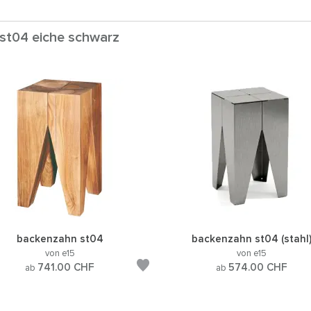
 st04 eiche schwarz
backenzahn st04
backenzahn st04 (stahl
von e15
von e15
741.00
CHF
574.00
CHF
ab
ab