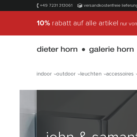
+49 7231 313061
versandkostenfreie lieferun
10%
rabatt auf alle artikel
nur vom
indoor
outdoor
leuchten
accessoires