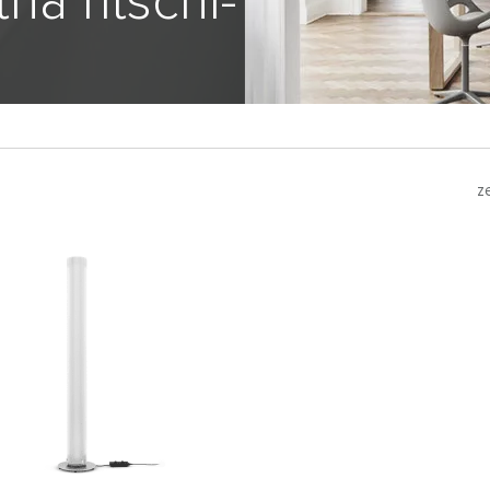
ha ritschl-
z