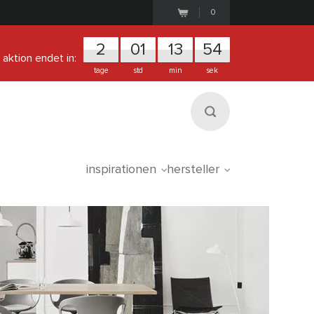
0
2
0
1
1
3
5
3
aktion endet in:
tage
std
min
sek
inspirationen
hersteller