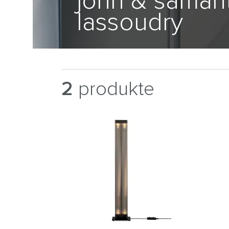
john & samant
lassoudry
2
produkte