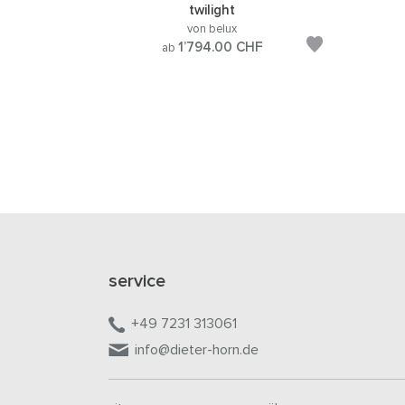
twilight
von belux
1’794.00
CHF
ab
service
+49 7231 313061
info@dieter-horn.de