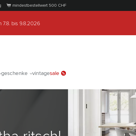
g
mindestbestellwert 500
CHF
 7.8.
bis 9.8.2026
geschenke
vintage
sale