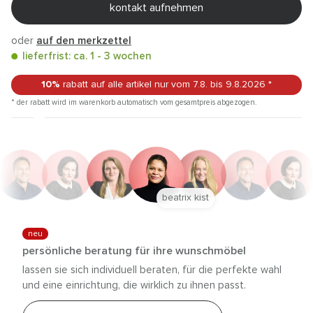
kontakt aufnehmen
oder
auf den merkzettel
lieferfrist: ca. 1 - 3 wochen
10%
rabatt auf alle artikel
nur vom 7.8.
bis 9.8.2026
*
* der rabatt wird im warenkorb automatisch vom gesamtpreis abgezogen.
beatrix kist
neu
persönliche beratung für ihre wunschmöbel
lassen sie sich individuell beraten, für die perfekte wahl
und eine einrichtung, die wirklich zu ihnen passt.