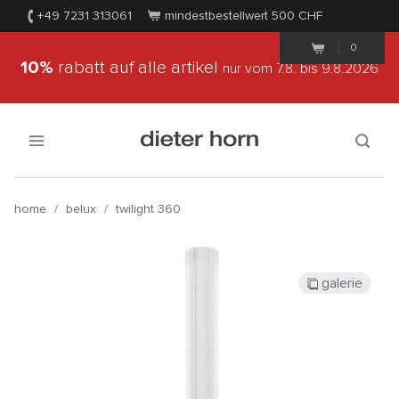
+49 7231 313061
mindestbestellwert 500
CHF
0
10%
rabatt auf alle artikel
nur vom 7.8.
bis 9.8.2026
home
/
belux
/
twilight 360
galerie