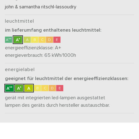
john & samantha ritschl-lassoudry
leuchtmittel
im lieferumfang enthaltenes leuchtmittel:
+
++
A
A
A
B
C
D
E
energieeffizienzklasse:
A+
energieverbrauch: 65
kWh/1000h
energielabel
geeignet für leuchtmittel der energieeffizienzklassen:
++
+
A
A
A
B
C
D
E
gerät mit integrierten led-lampen ausgestattet
lampen des geräts durch hersteller austauschbar.