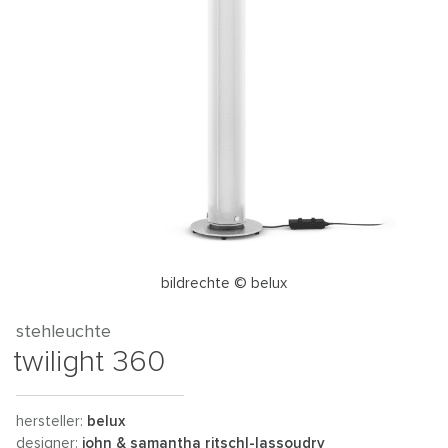
bildrechte © belux
stehleuchte
twilight 360
hersteller:
belux
designer:
john & samantha ritschl-lassoudry