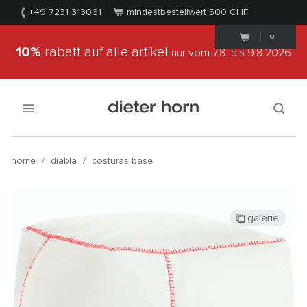
+49 7231 313061
mindestbestellwert 500
CHF
0
10%
rabatt auf alle artikel
nur vom 7.8.
bis 9.8.2026
home
/
diabla
/
costuras base
galerie