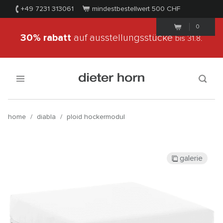
+49 7231 313061
mindestbestellwert 500
CHF
0
30% rabatt
auf ausstellungsstücke
bis 31.8.
home
/
diabla
/
ploid hockermodul
galerie