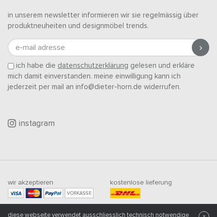
in unserem newsletter informieren wir sie regelmässig über
produktneuheiten und designmöbel trends.
e-mail adresse
ich habe die
datenschutzerklärung
gelesen und erkläre
mich damit einverstanden. meine einwilligung kann ich
jederzeit per mail an info@dieter-horn.de widerrufen.
instagram
wir akzeptieren
kostenlose lieferung
VORKASSE
mindestbestellwert
diese webseite verwendet ausschliesslich technisch notwendige
500
CHF
×