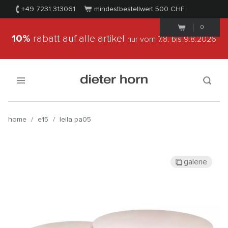
+49 7231 313061
mindestbestellwert 500
CHF
0
10%
rabatt auf alle artikel
nur vom 7.8.
bis 9.8.2026
home
/
e15
/
leila pa05
galerie