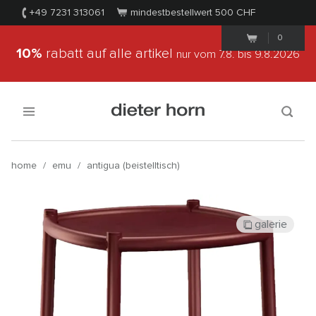
+49 7231 313061
mindestbestellwert 500
CHF
0
10%
rabatt auf alle artikel
nur vom 7.8.
bis 9.8.2026
home
/
emu
/
antigua (beistelltisch)
galerie