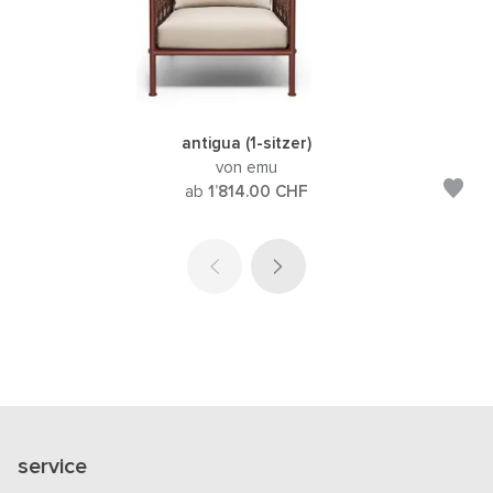
antigua (1-sitzer)
von emu
ab
1’814.00
CHF
service