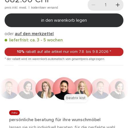
preis inkl. mwst. |
kostenloser versand
in den warenkorb legen
oder
auf den merkzettel
lieferfrist: ca. 3 - 5 wochen
10%
rabatt auf alle artikel
nur vom 7.8.
bis 9.8.2026
*
* der rabatt wird im warenkorb automatisch vom gesamtpreis abgezogen.
beatrix kist
neu
persönliche beratung für ihre wunschmöbel
lassen sie sich individuell beraten, für die perfekte wahl