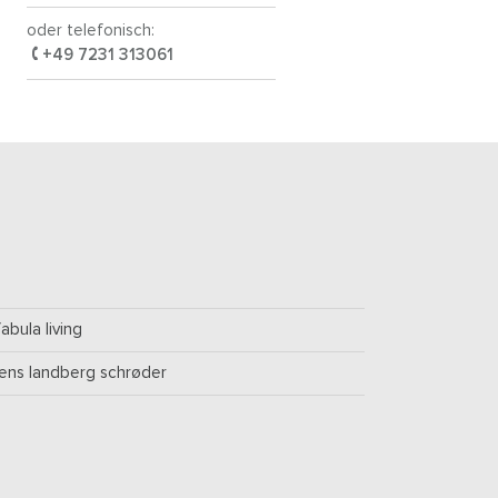
oder telefonisch:
+49 7231 313061
fabula living
jens landberg schrøder