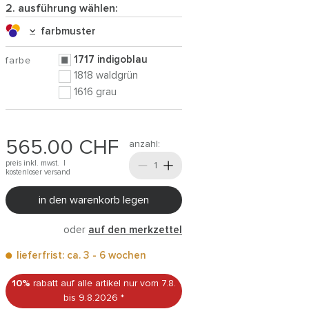
2. ausführung wählen:
farbmuster
1717 indigoblau
farbe
1818 waldgrün
1616 grau
565.00
CHF
anzahl:
preis inkl. mwst. |
kostenloser versand
in den warenkorb legen
oder
auf den merkzettel
lieferfrist: ca. 3 - 6 wochen
10%
rabatt auf alle artikel
nur vom 7.8.
bis 9.8.2026
*