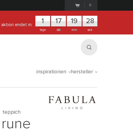
0
1
1
7
1
9
2
8
aktion endet in:
tage
std
min
sek
inspirationen
hersteller
teppich
rune