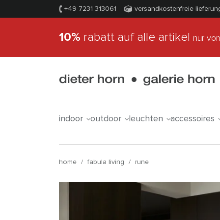
+49 7231 313061
versandkostenfreie lieferun
10%
rabatt auf alle artikel
nur vom
indoor
outdoor
leuchten
accessoires
home
/
fabula living
/
rune