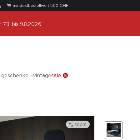
g
mindestbestellwert 500
CHF
 7.8.
bis 9.8.2026
geschenke
vintage
sale
zoom