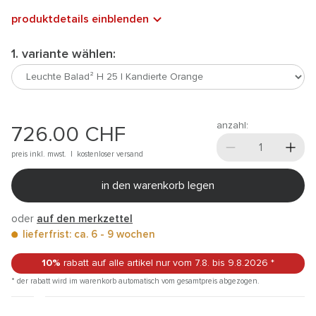
produktdetails einblenden
1. variante wählen:
anzahl:
726.00
CHF
preis inkl. mwst. |
kostenloser versand
in den warenkorb legen
oder
auf den merkzettel
lieferfrist: ca. 6 - 9 wochen
10%
rabatt auf alle artikel
nur vom 7.8.
bis 9.8.2026
*
* der rabatt wird im warenkorb automatisch vom gesamtpreis abgezogen.