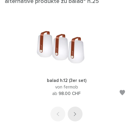
alternative produkte zu balad² h.25
balad h.12 (3er set)
von fermob
ab
98.00
CHF