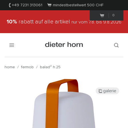
+49 7231 313061
mindestbestellwert 500
CHF
0
10%
rabatt auf alle artikel
nur vom 7.8.
bis 9.8.2026
home
/
fermob
/
balad² h.25
galerie