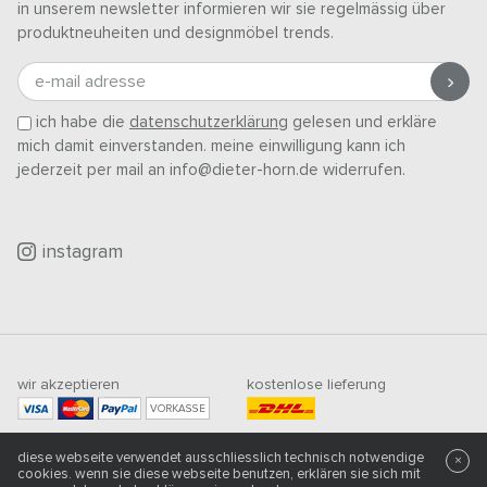
in unserem newsletter informieren wir sie regelmässig über
produktneuheiten und designmöbel trends.
e-mail adresse
ich habe die
datenschutzerklärung
gelesen und erkläre
mich damit einverstanden. meine einwilligung kann ich
jederzeit per mail an info@dieter-horn.de widerrufen.
instagram
wir akzeptieren
kostenlose lieferung
VORKASSE
mindestbestellwert
diese webseite verwendet ausschliesslich technisch notwendige
500
CHF
×
cookies. wenn sie diese webseite benutzen, erklären sie sich mit