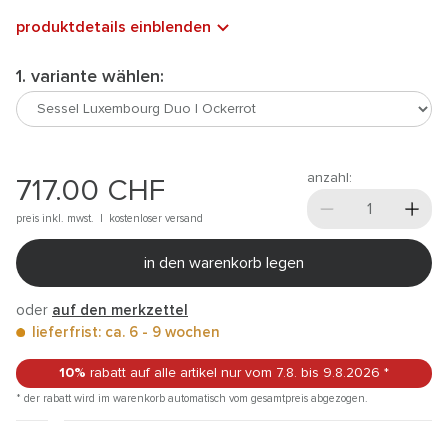
produktdetails einblenden
1. variante wählen:
anzahl:
717.00
CHF
preis inkl. mwst. |
kostenloser versand
in den warenkorb legen
oder
auf den merkzettel
lieferfrist: ca. 6 - 9 wochen
10%
rabatt auf alle artikel
nur vom 7.8.
bis 9.8.2026
*
* der rabatt wird im warenkorb automatisch vom gesamtpreis abgezogen.