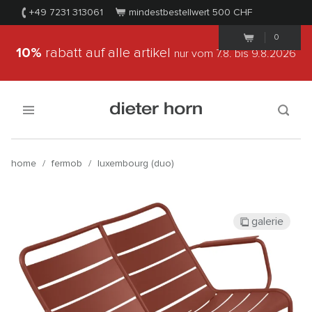
+49 7231 313061
mindestbestellwert 500
CHF
0
10%
rabatt auf alle artikel
nur vom 7.8.
bis 9.8.2026
home
/
fermob
/
luxembourg (duo)
galerie