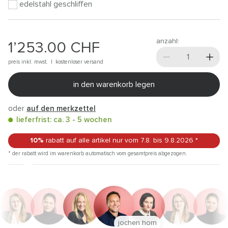
edelstahl geschliffen
anzahl:
1’253.00
CHF
preis inkl. mwst. |
kostenloser versand
in den warenkorb legen
oder
auf den merkzettel
lieferfrist: ca. 3 - 5 wochen
10%
rabatt auf alle artikel
nur vom 7.8.
bis 9.8.2026
*
* der rabatt wird im warenkorb automatisch vom gesamtpreis abgezogen.
jochen horn