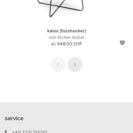
kalos (fusshocker)
von fischer möbel
ab
948.00
CHF
service
+49 7231 313061