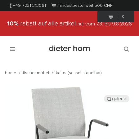
+49 7231 313061
mindestbestellwert 500
CHF
0
10%
rabatt auf alle artikel
nur vom 7.8.
bis 9.8.2026
home
/
fischer möbel
/
kalos (sessel stapelbar)
galerie