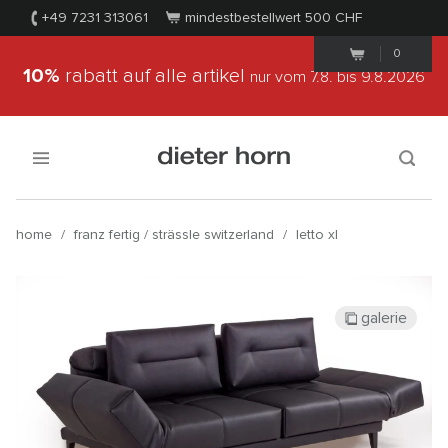
+49 7231 313061
mindestbestellwert 500
CHF
0
10%
rabatt auf alle artikel
nur vom 7.8.
bis 9.8.2026
home
/
franz fertig / strässle switzerland
/
letto xl
galerie