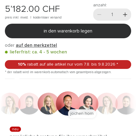
anzahl:
5’182.00
CHF
preis inkl. mwst. |
kostenloser versand
in den warenkorb legen
oder
auf den merkzettel
lieferfrist: ca. 4 - 5 wochen
10%
rabatt auf alle artikel
nur vom 7.8.
bis 9.8.2026
*
* der rabatt wird im warenkorb automatisch vom gesamtpreis abgezogen.
jochen horn
neu