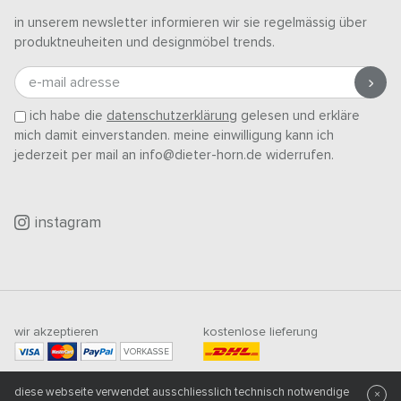
in unserem newsletter informieren wir sie regelmässig über
produktneuheiten und designmöbel trends.
e-mail adresse
ich habe die
datenschutzerklärung
gelesen und erkläre
mich damit einverstanden. meine einwilligung kann ich
jederzeit per mail an info@dieter-horn.de widerrufen.
instagram
wir akzeptieren
kostenlose lieferung
VORKASSE
mindestbestellwert
diese webseite verwendet ausschliesslich technisch notwendige
×
500
CHF