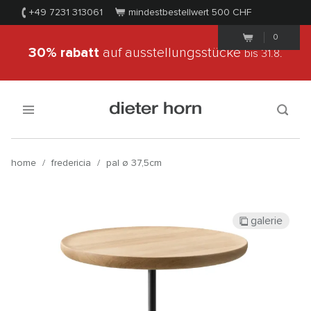
+49 7231 313061
mindestbestellwert 500
CHF
0
30% rabatt
auf ausstellungsstücke
bis 31.8.
home
/
fredericia
/
pal ø 37,5cm
galerie