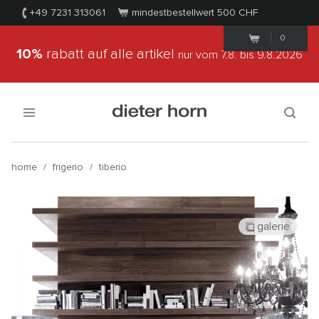
+49 7231 313061
mindestbestellwert 500
CHF
0
10%
rabatt auf alle artikel
nur vom 7.8.
bis 9.8.2026
home
/
frigerio
/
tiberio
galerie