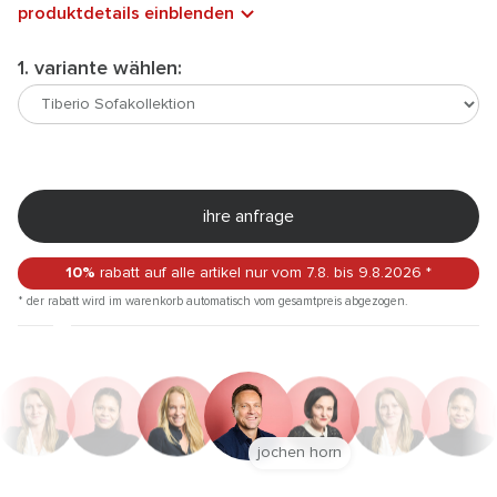
produktdetails einblenden
1. variante wählen:
ihre anfrage
10%
rabatt auf alle artikel
nur vom 7.8.
bis 9.8.2026
*
* der rabatt wird im warenkorb automatisch vom gesamtpreis abgezogen.
jochen horn