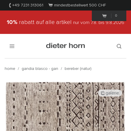
+49 7231 313061
mindestbestellwert 500
CHF
0
10%
rabatt auf alle artikel
nur vom 7.8.
bis 9.8.2026
home
/
gandia blasco - gan
/
bereber (natur)
galerie