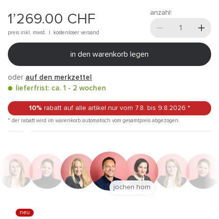
anzahl:
1’269.00
CHF
preis inkl. mwst. |
kostenloser versand
in den warenkorb legen
oder
auf den merkzettel
lieferfrist: ca. 1 - 2 wochen
10%
rabatt auf alle artikel
nur vom 7.8.
bis 9.8.2026
*
* der rabatt wird im warenkorb automatisch vom gesamtpreis abgezogen.
jochen horn
neu