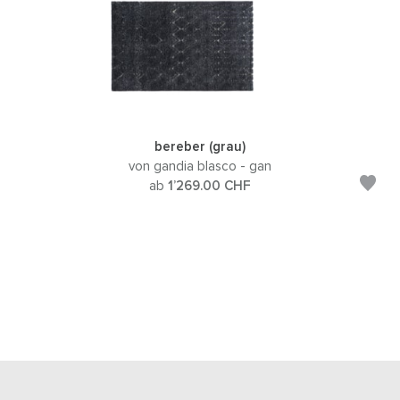
bereber (grau)
von gandia blasco - gan
ab
1’269.00
CHF