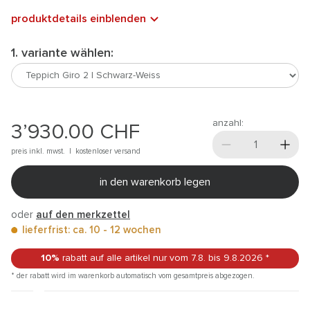
produktdetails einblenden
1. variante wählen:
anzahl:
3’930.00
CHF
preis inkl. mwst. |
kostenloser versand
in den warenkorb legen
oder
auf den merkzettel
lieferfrist: ca. 10 - 12 wochen
10%
rabatt auf alle artikel
nur vom 7.8.
bis 9.8.2026
*
* der rabatt wird im warenkorb automatisch vom gesamtpreis abgezogen.