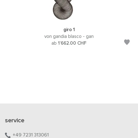
giro 1
von gandia blasco - gan
ab
1’662.00
CHF
service
+49 7231 313061