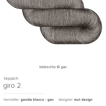
bildrechte © gan
teppich
giro 2
hersteller:
gandia blasco - gan
designer:
mut design