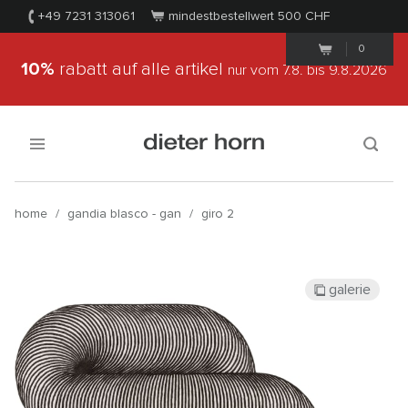
+49 7231 313061
mindestbestellwert 500
CHF
0
10%
rabatt auf alle artikel
nur vom 7.8.
bis 9.8.2026
home
/
gandia blasco - gan
/
giro 2
galerie