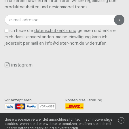
in unserem newsletter informieren wir sie regelmässig über
produktneuheiten und designmöbel trends.
e-mail adresse
ich habe die
datenschutzerklärung
gelesen und erkläre
mich damit einverstanden. meine einwilligung kann ich
jederzeit per mail an info@dieter-horn.de widerrufen.
instagram
wir akzeptieren
kostenlose lieferung
VORKASSE
mindestbestellwert
diese webseite verwendet ausschliesslich technisch notwendige
500
CHF
×
cookies. wenn sie diese webseite benutzen, erklären sie sich mit
unserer
datenschutzerklärung
einverstanden.