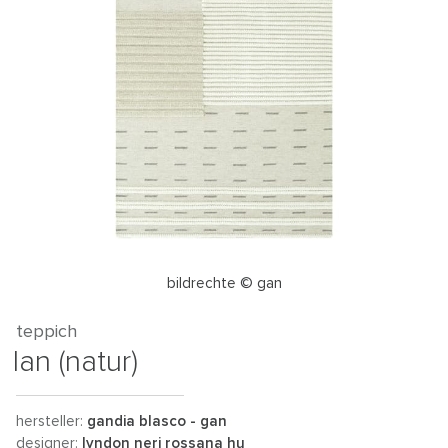
bildrechte © gan
teppich
lan (natur)
hersteller:
gandia blasco - gan
designer:
lyndon neri rossana hu