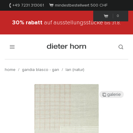
+49 7231 313061
mindestbestellwert 500
CHF
0
30% rabatt
auf ausstellungsstücke
bis 31.8.
home
/
gandia blasco - gan
/
lan (natur)
galerie