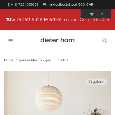
+49 7231 313061
mindestbestellwert 500
CHF
0
10%
rabatt auf alle artikel
nur vom 7.8.
bis 9.8.2026
home
/
gandia blasco - gan
/
modica
galerie