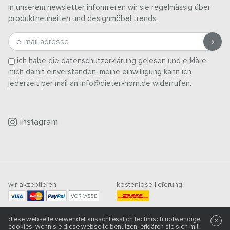
in unserem newsletter informieren wir sie regelmässig über
produktneuheiten und designmöbel trends.
e-mail adresse
ich habe die
datenschutzerklärung
gelesen und erkläre
mich damit einverstanden. meine einwilligung kann ich
jederzeit per mail an info@dieter-horn.de widerrufen.
instagram
wir akzeptieren
kostenlose lieferung
VORKASSE
mindestbestellwert
diese webseite verwendet ausschliesslich technisch notwendige
500
CHF
×
cookies. wenn sie diese webseite benutzen, erklären sie sich mit