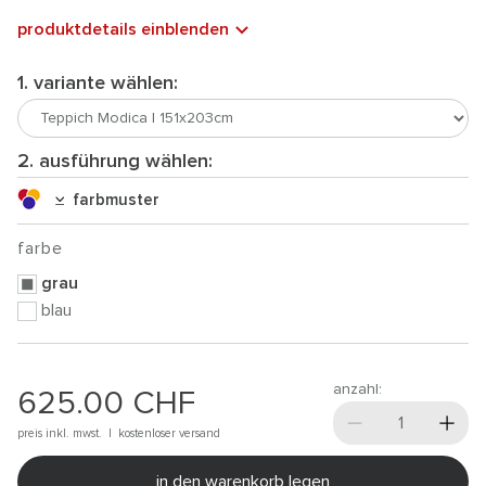
produktdetails einblenden
1. variante wählen:
2. ausführung wählen:
farbmuster
farbe
grau
blau
anzahl:
625.00
CHF
preis inkl. mwst. |
kostenloser versand
in den warenkorb legen