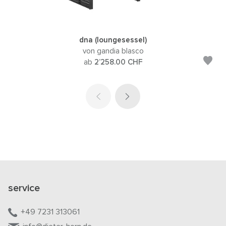
dna (loungesessel)
von gandia blasco
ab
2’258.00
CHF
service
+49 7231 313061