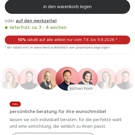
in den warenkorb legen
oder
auf den merkzettel
lieferfrist: ca. 3 - 4 wochen
10%
rabatt auf alle artikel
nur vom 7.8.
bis 9.8.2026
*
* der rabatt wird im warenkorb automatisch vom gesamtpreis abgezogen.
jochen horn
neu
persönliche beratung für ihre wunschmöbel
lassen sie sich individuell beraten, für die perfekte wahl
und eine einrichtung, die wirklich zu ihnen passt.