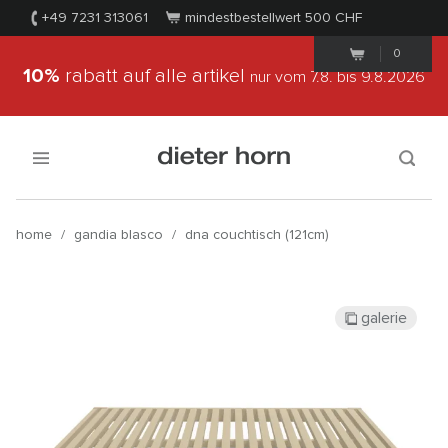
+49 7231 313061
mindestbestellwert 500
CHF
0
10%
rabatt auf alle artikel
nur vom 7.8.
bis 9.8.2026
home
/
gandia blasco
/
dna couchtisch (121cm)
galerie