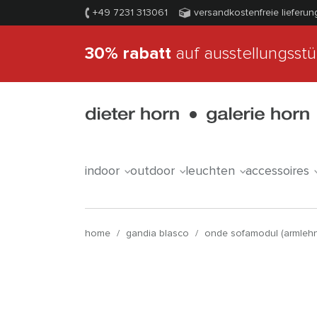
+49 7231 313061
versandkostenfreie lieferun
30% rabatt
auf ausstellungsst
indoor
outdoor
leuchten
accessoires
home
/
gandia blasco
/
onde sofamodul (armlehn