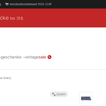
g
mindestbestellwert 500
CHF
ücke
bis 31.8.
geschenke
vintage
sale
e links)
zoom