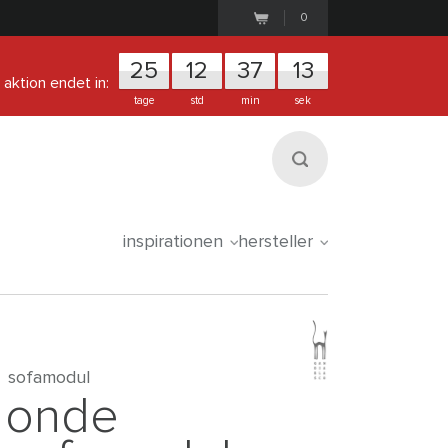
0
25
1
2
3
7
1
2
aktion endet in:
tage
std
min
sek
inspirationen
hersteller
sofamodul
onde