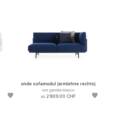
onde sofamodul (armlehne rechts)
von gandia blasco
2’809.00
CHF
ab