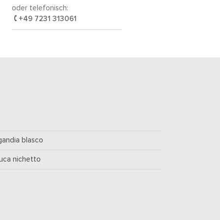
oder telefonisch:
+49 7231 313061
gandia blasco
luca nichetto