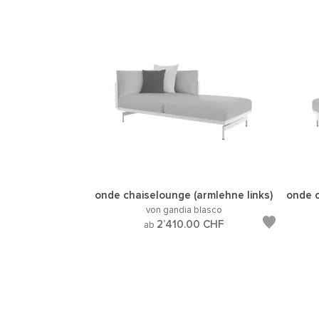
onde chaiselounge (armlehne links)
onde c
von gandia blasco
2’410.00
CHF
ab