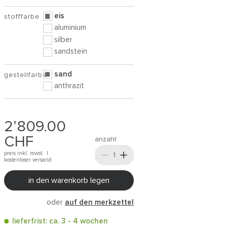
eis
stofffarbe
aluminium
silber
sandstein
sand
gestellfarbe
anthrazit
2’809.00
CHF
anzahl:
preis inkl. mwst. |
kostenloser versand
in den warenkorb legen
oder
auf den merkzettel
lieferfrist: ca. 3 - 4 wochen