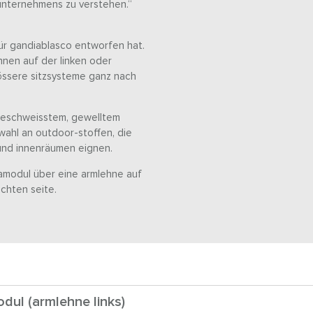
unternehmens zu verstehen.“
für gandiablasco entworfen hat.
ehnen auf der linken oder
grössere sitzsysteme ganz nach
 geschweisstem, gewelltem
wahl an outdoor-stoffen, die
 und innenräumen eignen.
famodul über eine armlehne auf
echten seite.
dul (armlehne links)