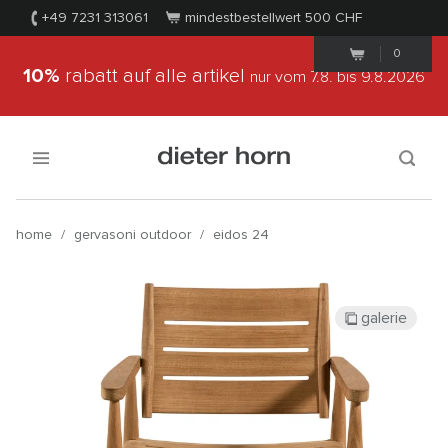
+49 7231 313061
mindestbestellwert 500
CHF
0
10%
rabatt auf alle artikel
nur vom 7.8.
bis 9.8.2026
home
/
gervasoni outdoor
/
eidos 24
galerie