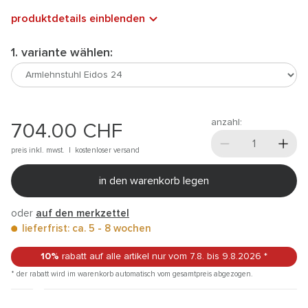
produktdetails einblenden
1. variante wählen:
anzahl:
704.00
CHF
preis inkl. mwst. |
kostenloser versand
in den warenkorb legen
oder
auf den merkzettel
lieferfrist: ca. 5 - 8 wochen
10%
rabatt auf alle artikel
nur vom 7.8.
bis 9.8.2026
*
* der rabatt wird im warenkorb automatisch vom gesamtpreis abgezogen.