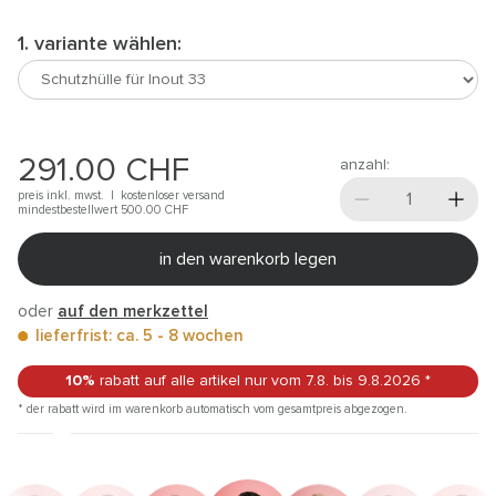
1. variante wählen:
291.00
CHF
anzahl:
preis inkl. mwst. |
kostenloser versand
mindestbestellwert 500.00
CHF
in den warenkorb legen
oder
auf den merkzettel
lieferfrist: ca. 5 - 8 wochen
10%
rabatt auf alle artikel
nur vom 7.8.
bis 9.8.2026
*
* der rabatt wird im warenkorb automatisch vom gesamtpreis abgezogen.