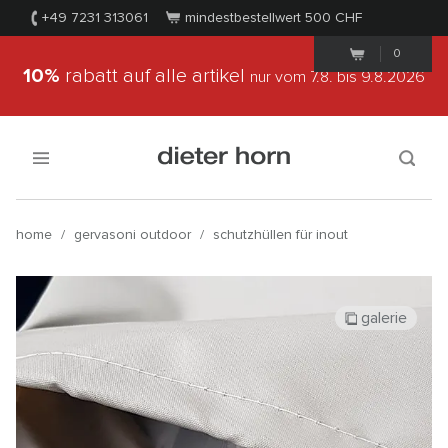
+49 7231 313061
mindestbestellwert 500
CHF
0
10%
rabatt auf alle artikel
nur vom 7.8.
bis 9.8.2026
home
/
gervasoni outdoor
/
schutzhüllen für inout
galerie