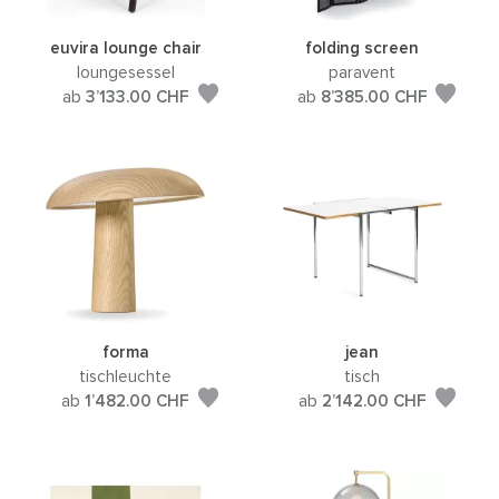
euvira lounge chair
folding screen
loungesessel
paravent
ab
3’133.00
CHF
ab
8’385.00
CHF
forma
jean
tischleuchte
tisch
ab
1’482.00
CHF
ab
2’142.00
CHF