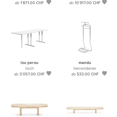
ab
1’871.00
CHF
ab
10’917.00
CHF
lou perou
mandu
tisch
herrendiener
ab
3’057.00
CHF
ab
533.00
CHF