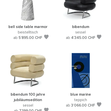
bell side table marmor
bibendum
beistelltisch
sessel
ab
5’895.00
CHF
ab
4’345.00
CHF
bibendum 100 jahre
blue marine
jubiläumsedition
teppich
sessel
ab
3’066.00
CHF
ab
7’199.00
CHF