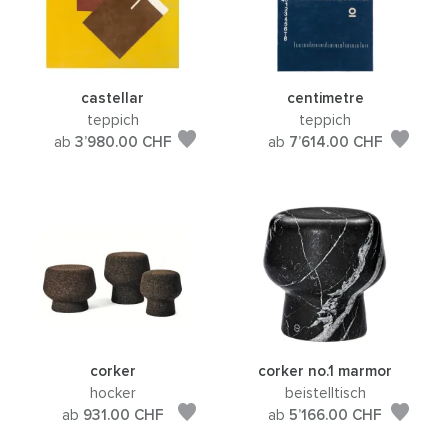
castellar
centimetre
teppich
teppich
ab
3’980.00
CHF
ab
7’614.00
CHF
corker
corker no.1 marmor
hocker
beistelltisch
ab
931.00
CHF
ab
5’166.00
CHF