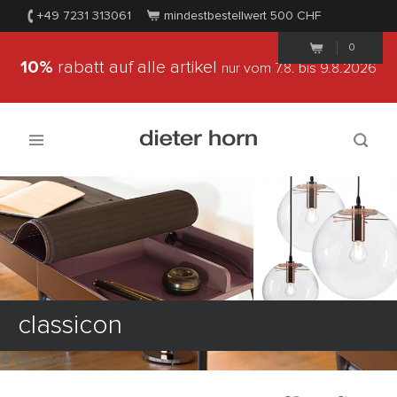
+49 7231 313061
mindestbestellwert 500
CHF
0
10%
rabatt auf alle artikel
nur vom 7.8.
bis 9.8.2026
classicon
© classicon