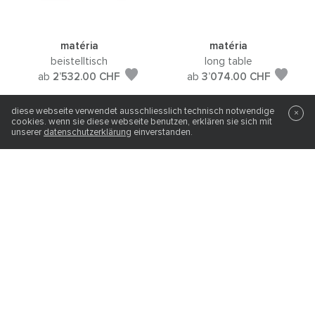
matéria
matéria
beistelltisch
long table
ab
2’532.00
CHF
ab
3’074.00
CHF
diese webseite verwendet ausschliesslich technisch notwendige
×
cookies. wenn sie diese webseite benutzen, erklären sie sich mit
unserer
datenschutzerklärung
einverstanden.
matéria
matéria (marmor)
couchtisch
beistelltisch
ab
4’192.00
CHF
ab
3’218.00
CHF