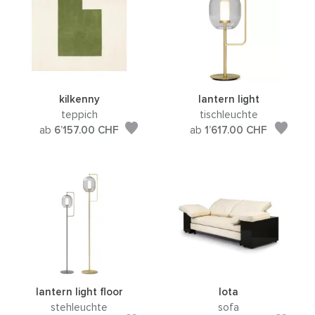
kilkenny
lantern light
teppich
tischleuchte
ab
6’157.00
CHF
ab
1’617.00
CHF
lantern light floor
lota
stehleuchte
sofa