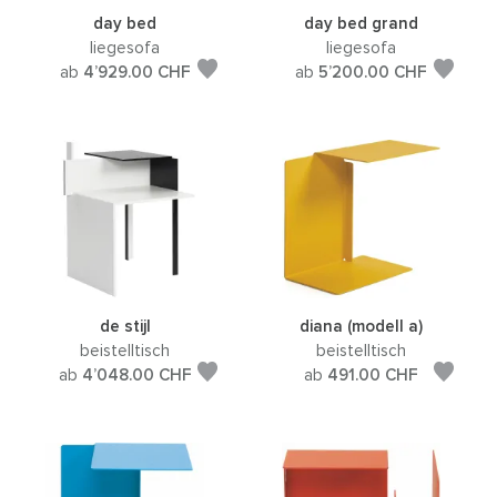
day bed
day bed grand
liegesofa
liegesofa
ab
4’929.00
CHF
ab
5’200.00
CHF
de stijl
diana (modell a)
beistelltisch
beistelltisch
ab
4’048.00
CHF
ab
491.00
CHF