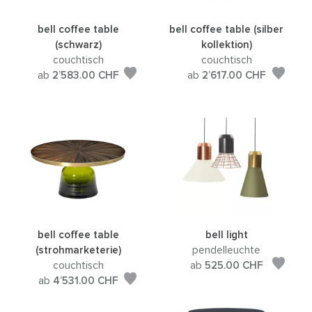
bell coffee table
bell coffee table (silber
(schwarz)
kollektion)
couchtisch
couchtisch
ab
2’583.00
CHF
ab
2’617.00
CHF
bell coffee table
bell light
(strohmarketerie)
pendelleuchte
couchtisch
ab
525.00
CHF
ab
4’531.00
CHF