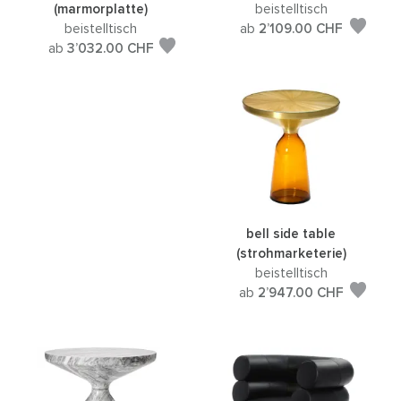
(marmorplatte)
beistelltisch
beistelltisch
ab
2’109.00
CHF
ab
3’032.00
CHF
bell side table
(strohmarketerie)
beistelltisch
ab
2’947.00
CHF