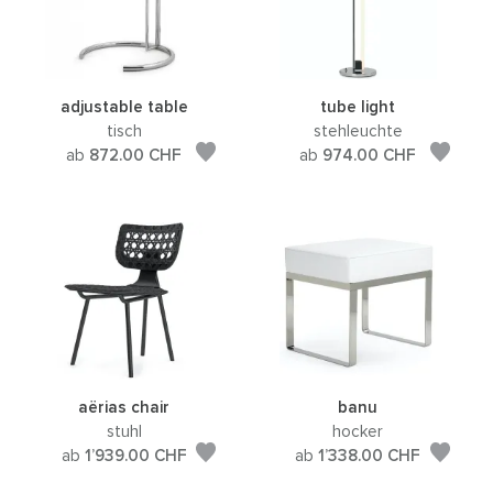
adjustable table
tube light
tisch
stehleuchte
ab
872.00
CHF
ab
974.00
CHF
aërias chair
banu
stuhl
hocker
ab
1’939.00
CHF
ab
1’338.00
CHF