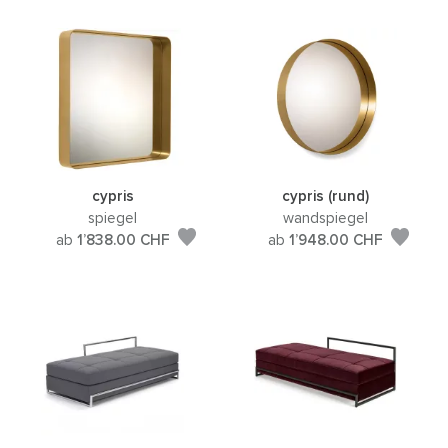
cypris
cypris (rund)
spiegel
wandspiegel
ab
1’838.00
CHF
ab
1’948.00
CHF