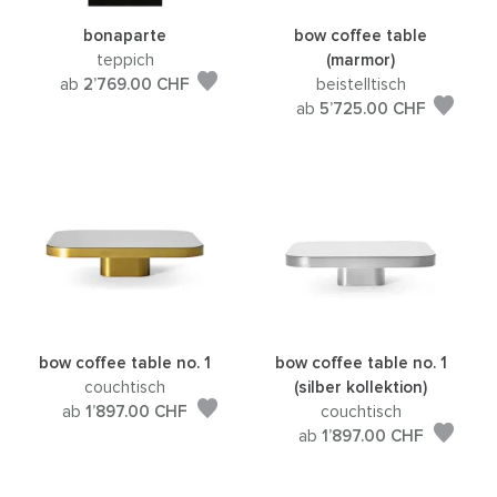
bonaparte
bow coffee table
teppich
(marmor)
ab
2’769.00
CHF
beistelltisch
ab
5’725.00
CHF
bow coffee table no. 1
bow coffee table no. 1
couchtisch
(silber kollektion)
ab
1’897.00
CHF
couchtisch
ab
1’897.00
CHF