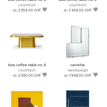
couchtisch
couchtisch
ab
2’354.00
CHF
ab
2’456.00
CHF
bow coffee table no. 6
castellar
couchtisch
wandspiegel
ab
2’380.00
CHF
ab
1’948.00
CHF